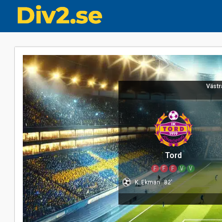
Västr
Tord
F
F
F
V
V
K. Ekman
82'