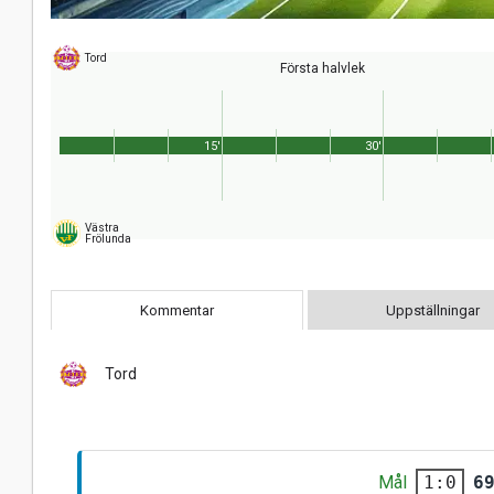
Tord
Första halvlek
15'
30'
Västra
Frölunda
Kommentar
Uppställningar
Tord
Mål
6
1:0