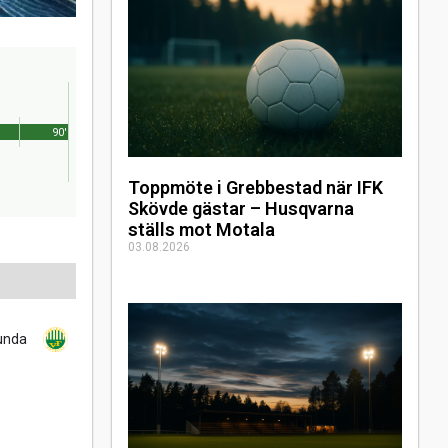
90'
Toppmöte i Grebbestad när IFK
Skövde gästar – Husqvarna
ställs mot Motala
03.08.2026
lunda