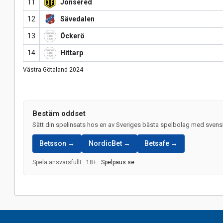
11
Jonsered
12
Sävedalen
13
Öckerö
14
Hittarp
Västra Götaland 2024
Bestäm oddset
Sätt din spelinsats hos en av Sveriges bästa spelbolag med svensk
Betsson →
NordicBet →
Betsafe →
Spela ansvarsfullt · 18+ ·
Spelpaus.se