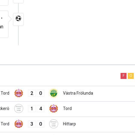
2'
an
F
O
2
0
Tord
Västra Frölunda
1
4
ckerö
Tord
3
0
Tord
Hittarp