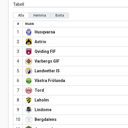
Tabell
Alla
Hemma
Borta
#
Klubb
1
Husqvarna
2
Astrio
3
Qviding FIF
4
Varbergs GIF
5
Landvetter IS
6
Västra Frölunda
7
Tord
8
Laholm
9
Lindome
10
Bergdalens