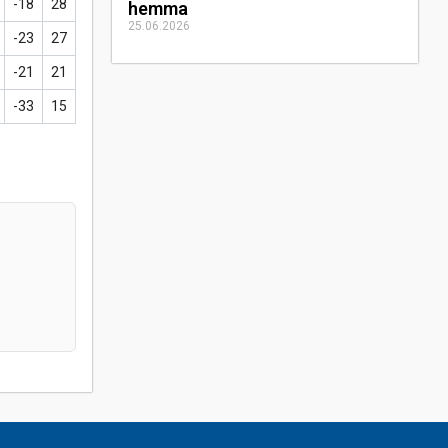
-18
28
hemma
25.06.2026
-23
27
-21
21
-33
15