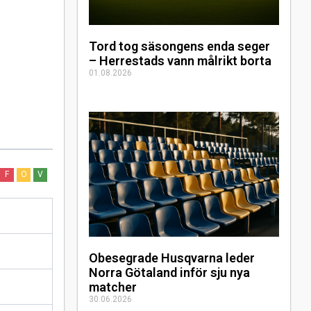
Tord tog säsongens enda seger
– Herrestads vann målrikt borta
01.08.2026
F
O
V
Obesegrade Husqvarna leder
Norra Götaland inför sju nya
matcher
30.06.2026