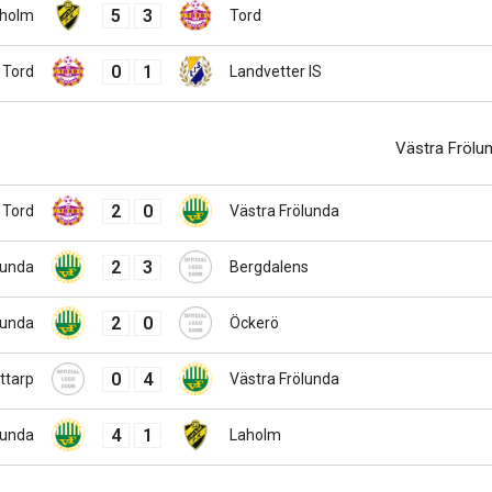
5
3
holm
Tord
0
1
Tord
Landvetter IS
Västra Frölu
2
0
Tord
Västra Frölunda
2
3
lunda
Bergdalens
2
0
lunda
Öckerö
0
4
ttarp
Västra Frölunda
4
1
lunda
Laholm