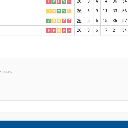
26
8
4
14
36
54
F
V
F
V
F
26
6
9
11
33
56
O
O
V
V
O
26
5
6
15
36
57
V
O
O
F
F
26
3
6
17
21
54
F
F
O
F
F
 licens.