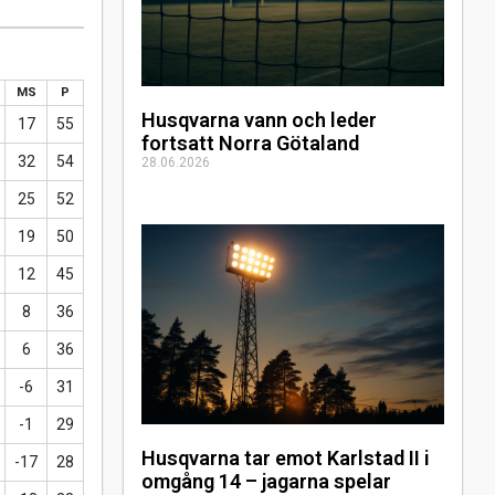
MS
P
Husqvarna vann och leder
17
55
fortsatt Norra Götaland
32
54
28.06.2026
25
52
19
50
12
45
8
36
6
36
-6
31
-1
29
Husqvarna tar emot Karlstad II i
-17
28
omgång 14 – jagarna spelar