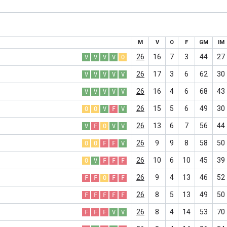
M
V
O
F
GM
IM
26
16
7
3
44
27
V
V
V
V
O
26
17
3
6
62
30
V
V
V
V
V
26
16
4
6
68
43
V
V
V
V
V
26
15
5
6
49
30
O
O
V
F
V
26
13
6
7
56
44
V
F
O
V
V
26
9
9
8
58
50
O
O
F
F
V
26
10
6
10
45
39
O
V
F
F
F
26
9
4
13
46
52
F
F
O
F
F
26
8
5
13
49
50
F
F
F
F
F
26
8
4
14
53
70
F
F
F
V
V