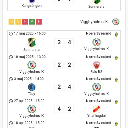
Kungsängen
Sunnersta
O
O
F
V
F
Viggbyholms IK
17 maj 2025
-
16:00
Norra Svealand
3
4
Viggbyholms IK
Sunnersta
10 maj 2025
-
13:00
Norra Svealand
2
2
Viggbyholms IK
Falu BS
3 maj 2025
-
14:00
Norra Svealand
2
4
Viggbyholms IK
Täby
27 apr 2025
-
15:00
Norra Svealand
4
2
Viggbyholms IK
Ytterhogdal
18 apr 2025
-
15:00
Norra Svealand