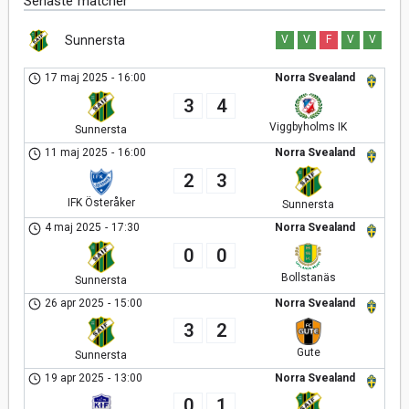
Senaste matcher
Sunnersta
V
V
F
V
V
17 maj 2025
-
16:00
Norra Svealand
3
4
Viggbyholms IK
Sunnersta
11 maj 2025
-
16:00
Norra Svealand
2
3
IFK Österåker
Sunnersta
4 maj 2025
-
17:30
Norra Svealand
0
0
Bollstanäs
Sunnersta
26 apr 2025
-
15:00
Norra Svealand
3
2
Gute
Sunnersta
19 apr 2025
-
13:00
Norra Svealand
0
1