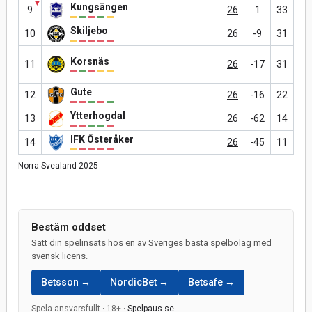
▼
Kungsängen
9
26
1
33
Skiljebo
10
26
-9
31
Korsnäs
11
26
-17
31
Gute
12
26
-16
22
Ytterhogdal
13
26
-62
14
IFK Österåker
14
26
-45
11
Norra Svealand 2025
Bestäm oddset
Sätt din spelinsats hos en av Sveriges bästa spelbolag med
svensk licens.
Betsson →
NordicBet →
Betsafe →
Spela ansvarsfullt · 18+ ·
Spelpaus.se