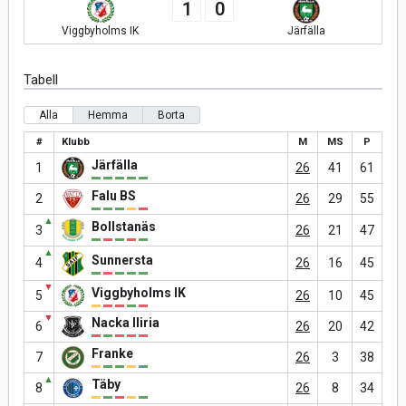
1
0
Viggbyholms IK
Järfälla
Tabell
Alla
Hemma
Borta
#
Klubb
M
MS
P
Järfälla
1
26
41
61
Falu BS
2
26
29
55
▲
Bollstanäs
3
26
21
47
▲
Sunnersta
4
26
16
45
▼
Viggbyholms IK
5
26
10
45
▼
Nacka Iliria
6
26
20
42
Franke
7
26
3
38
▲
Täby
8
26
8
34