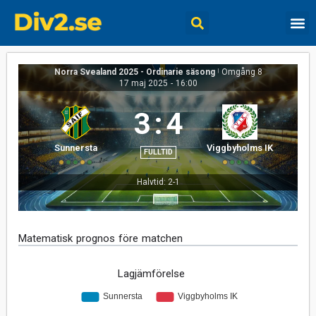
Norra Svealand 2025 - Ordinarie säsong
|
Omgång 8
17 maj 2025
-
16:00
3
:
4
Sunnersta
Viggbyholms IK
FULLTID
Halvtid: 2-1
Matematisk prognos före matchen
Lagjämförelse