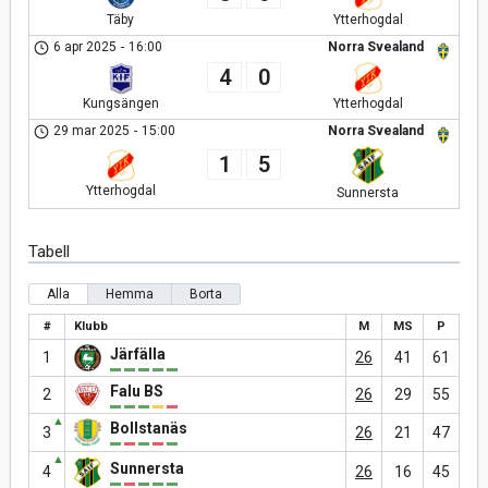
Täby
Ytterhogdal
6 apr 2025
-
16:00
Norra Svealand
4
0
Kungsängen
Ytterhogdal
29 mar 2025
-
15:00
Norra Svealand
1
5
Ytterhogdal
Sunnersta
Tabell
Alla
Hemma
Borta
#
Klubb
M
MS
P
Järfälla
1
26
41
61
Falu BS
2
26
29
55
▲
Bollstanäs
3
26
21
47
▲
Sunnersta
4
26
16
45