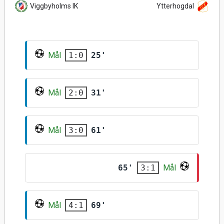
Viggbyholms IK
Ytterhogdal
Mål
25'
1:0
Mål
31'
2:0
Mål
61'
3:0
65'
Mål
3:1
Mål
69'
4:1