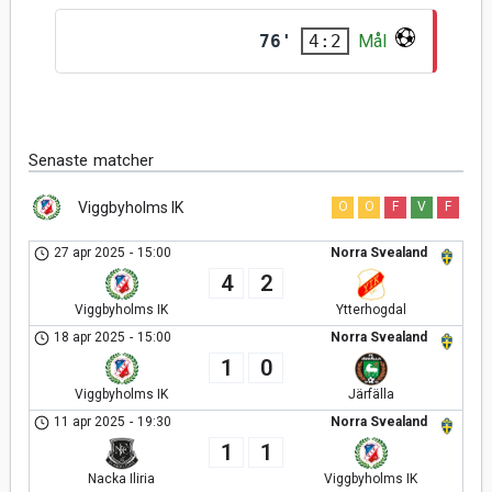
76'
Mål
4:2
Senaste matcher
Viggbyholms IK
O
O
F
V
F
27 apr 2025
-
15:00
Norra Svealand
4
2
Viggbyholms IK
Ytterhogdal
18 apr 2025
-
15:00
Norra Svealand
1
0
Viggbyholms IK
Järfälla
11 apr 2025
-
19:30
Norra Svealand
1
1
Viggbyholms IK
Nacka Iliria