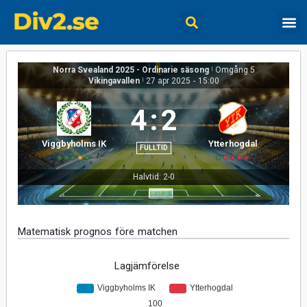
Norra Svealand 2025 - Ordinarie säsong
|
Omgång 5
Vikingavallen
|
27 apr 2025
-
15:00
4
:
2
Viggbyholms IK
Ytterhogdal
FULLTID
Halvtid: 2-0
Matematisk prognos före matchen
Lagjämförelse