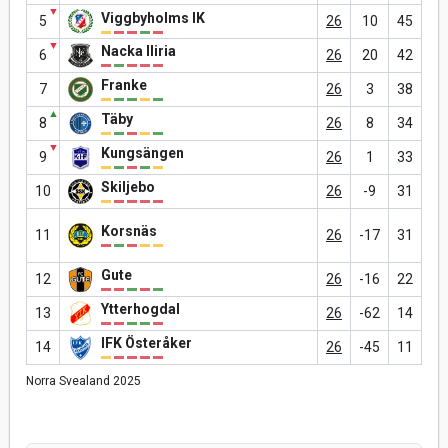
▼
Viggbyholms IK
5
26
10
45
▼
Nacka Iliria
6
26
20
42
Franke
7
26
3
38
▲
Täby
8
26
8
34
▼
Kungsängen
9
26
1
33
Skiljebo
10
26
-9
31
Korsnäs
11
26
-17
31
Gute
12
26
-16
22
Ytterhogdal
13
26
-62
14
IFK Österåker
14
26
-45
11
Norra Svealand 2025