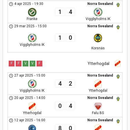
4 apr 2025
-
19:30
Norra Svealand
1
4
Viggbyholms IK
Franke
29 mar 2025
-
15:00
Norra Svealand
1
0
Viggbyholms IK
Korsnäs
F
F
V
V
F
Ytterhogdal
27 apr 2025
-
15:00
Norra Svealand
4
2
Viggbyholms IK
Ytterhogdal
20 apr 2025
-
14:00
Norra Svealand
0
4
Ytterhogdal
Falu BS
12 apr 2025
-
16:00
Norra Svealand
8
0