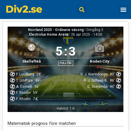
Norrland 2025 - Ordinarie säsong
|
Omgång 3
Electrolux Home Arena
|
26 apr 2025
-
14:00
5
:
3
Skellefteå
Boden City
FULLTID
F. Lundberg
28'
G. J. Kierindongo
80'
T. Lindfors
49'
R. J. Schaap B.
86'
A. Esmaili
56'
C. Ssejemba
90'
F. Rhodin
59'
F. Rhodin
74'
Halvtid: 1-0
Matematisk prognos före matchen