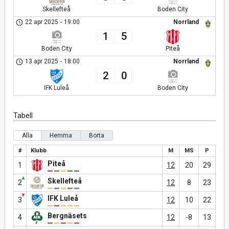
Skellefteå
Boden City
22 apr 2025
-
19:00
Norrland
1
5
Boden City
Piteå
13 apr 2025
-
18:00
Norrland
2
0
IFK Luleå
Boden City
Tabell
Alla
Hemma
Borta
#
Klubb
M
MS
P
Piteå
1
12
20
29
▲
Skellefteå
2
12
8
23
▼
IFK Luleå
3
12
10
22
Bergnäsets
4
12
-8
13