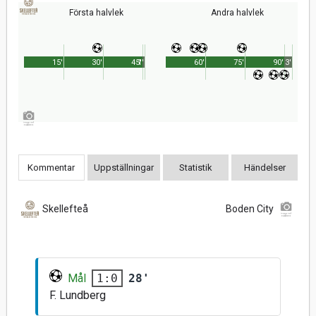
Första halvlek
Andra halvlek
15'
30'
45'
1'
60'
75'
90'
3'
Kommentar
Uppställningar
Statistik
Händelser
Skellefteå
Boden City
Mål
28'
1:0
F. Lundberg