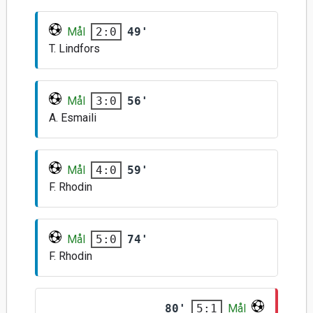
Mål
49'
2:0
T. Lindfors
Mål
56'
3:0
A. Esmaili
Mål
59'
4:0
F. Rhodin
Mål
74'
5:0
F. Rhodin
80'
Mål
5:1