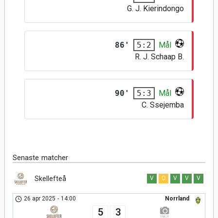
G. J. Kierindongo
86'
Mål
5:2
R. J. Schaap B.
90'
Mål
5:3
C. Ssejemba
Senaste matcher
Skellefteå
V
O
V
V
V
26 apr 2025
-
14:00
Norrland
5
3