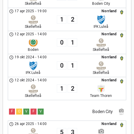
Skellefteå
Boden City
17 apr 2025
-
19:00
Norrland
1
2
Skellefteå
IFK Luleå
12 apr 2025
-
14:00
Norrland
0
1
Boden
Skellefteå
19 okt 2024
-
14:00
Norrland
0
1
IFK Luleå
Skellefteå
12 okt 2024
-
14:00
Norrland
1
2
Skellefteå
Team Thoren
F
O
V
F
V
Boden City
26 apr 2025
-
14:00
Norrland
5
3