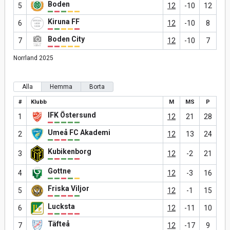
Boden
5
12
-10
12
Kiruna FF
6
12
-10
8
Boden City
7
12
-10
7
Norrland 2025
Alla
Hemma
Borta
#
Klubb
M
MS
P
IFK Östersund
1
12
21
28
Umeå FC Akademi
2
12
13
24
Kubikenborg
3
12
-2
21
Gottne
4
12
-3
16
Friska Viljor
5
12
-1
15
Lucksta
6
12
-11
10
Täfteå
7
12
-17
9