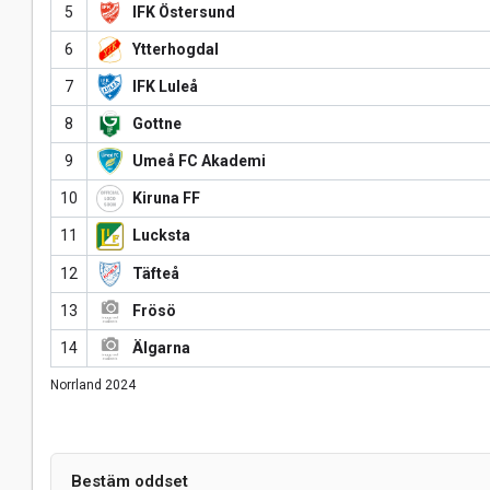
5
IFK Östersund
6
Ytterhogdal
7
IFK Luleå
8
Gottne
9
Umeå FC Akademi
10
Kiruna FF
11
Lucksta
12
Täfteå
13
Frösö
14
Älgarna
Norrland 2024
Bestäm oddset