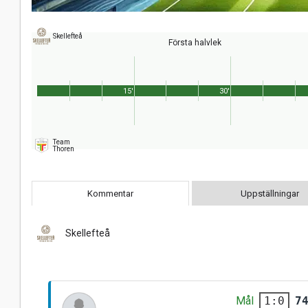
Skellefteå
Första halvlek
15'
30'
Team
Thoren
Kommentar
Uppställningar
Skellefteå
Mål
7
1:0