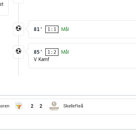
st
81'
Mål
1:1
85'
Mål
1:2
V. Kamf
2
2
oren
Skellefteå