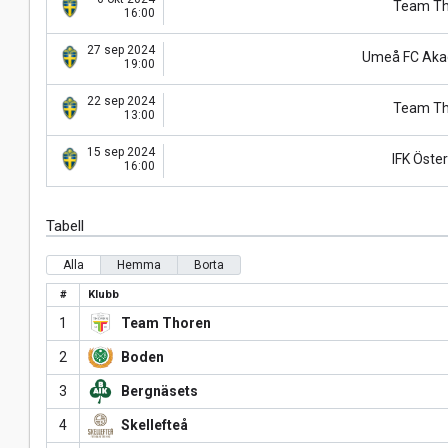
Team Th
16:00
27 sep 2024
Umeå FC Aka
19:00
22 sep 2024
Team Th
13:00
15 sep 2024
IFK Öste
16:00
Tabell
Alla
Hemma
Borta
#
Klubb
1
Team Thoren
2
Boden
3
Bergnäsets
4
Skellefteå