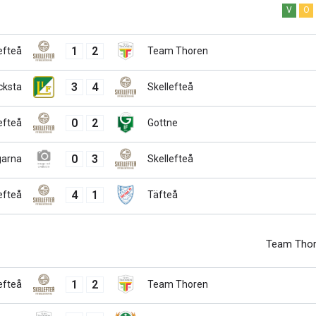
V
O
1
2
efteå
Team Thoren
3
4
cksta
Skellefteå
0
2
efteå
Gottne
0
3
garna
Skellefteå
4
1
efteå
Täfteå
Team Tho
1
2
efteå
Team Thoren