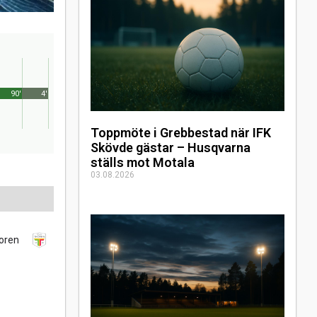
90'
4'
Toppmöte i Grebbestad när IFK
Skövde gästar – Husqvarna
ställs mot Motala
03.08.2026
oren