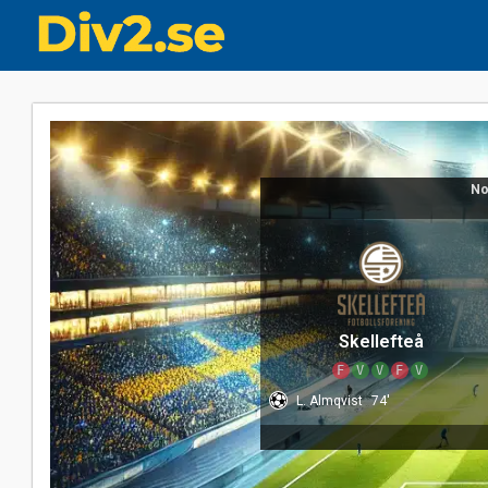
No
Skellefteå
F
V
V
F
V
L. Almqvist
74'