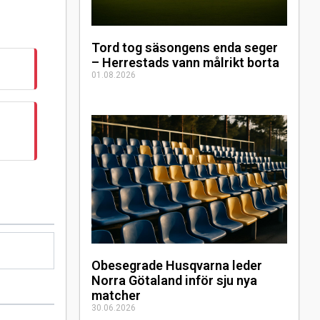
Tord tog säsongens enda seger
– Herrestads vann målrikt borta
01.08.2026
Obesegrade Husqvarna leder
Norra Götaland inför sju nya
matcher
30.06.2026