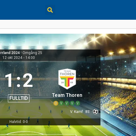
rrland 2024
|
Omgång 25
12 okt 2024
-
14:00
1
:
2
Team Thoren
FULLTID
O
V
V
V
V
V. Kamf
85'
Halvtid: 0-0