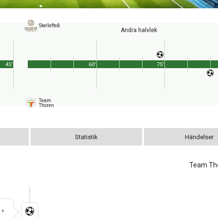
Skellefteå
Andra halvlek
45'
60'
75'
Team
Thoren
Statistik
Händelser
Team Th
4'