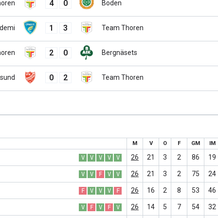
4
0
oren
Boden
1
3
demi
Team Thoren
2
0
oren
Bergnäsets
0
2
rsund
Team Thoren
M
V
O
F
GM
IM
26
21
3
2
86
19
V
V
V
V
V
26
21
3
2
75
24
V
V
F
V
V
26
16
2
8
53
46
F
V
V
V
F
26
14
5
7
54
32
V
F
V
F
V