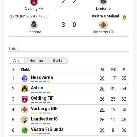
2
2
Qviding FIF
Lindome
20 jun 2024
-
19:00
Västra Götaland
3
0
Lindome
Varbergs GIF
Tabell
Alla
Hemma
Borta
#
Klubb
M
MS
P
Husqvarna
1
26
17
55
Astrio
2
26
32
54
Qviding FIF
3
26
25
52
Varbergs GIF
4
26
19
50
Landvetter IS
5
26
12
45
Västra Frölunda
6
26
8
36