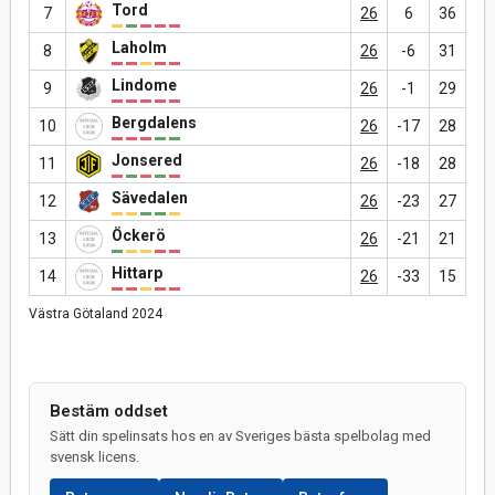
Tord
7
26
6
36
Laholm
8
26
-6
31
Lindome
9
26
-1
29
Bergdalens
10
26
-17
28
Jonsered
11
26
-18
28
Sävedalen
12
26
-23
27
Öckerö
13
26
-21
21
Hittarp
14
26
-33
15
Västra Götaland 2024
Bestäm oddset
Sätt din spelinsats hos en av Sveriges bästa spelbolag med
svensk licens.