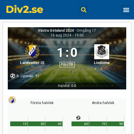
Västra Götaland 2024
|
Omgång 17
16 aug 2024
-
19:00
1
:
0
Landvetter IS
Lindome
FULLTID
R. Lipovac
51'
Halvtid: 0-0
Första halvlek
Andra halvlek
15'
30'
45'
60'
75'
90'