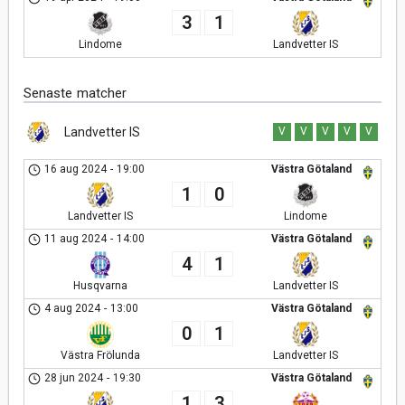
3
1
Lindome
Landvetter IS
Senaste matcher
Landvetter IS
V
V
V
V
V
16 aug 2024
-
19:00
Västra Götaland
1
0
Landvetter IS
Lindome
11 aug 2024
-
14:00
Västra Götaland
4
1
Husqvarna
Landvetter IS
4 aug 2024
-
13:00
Västra Götaland
0
1
Västra Frölunda
Landvetter IS
28 jun 2024
-
19:30
Västra Götaland
1
3