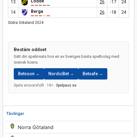
Lödde
13
26
-17
24
Berga
14
26
-18
24
Södra Götaland 2024
Bestäm oddset
Sätt din spelinsats hos en av Sveriges bästa spelbolag med
svensk licens.
Betsson →
NordicBet →
Betsafe →
Spela ansvarsfullt · 18+ ·
Spelpaus.se
Tävlingar
Norra Götaland