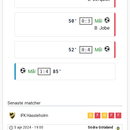
50'
Mål
0:3
B. Jobe
52'
Mål
0:4
Mål
85'
1:4
Senaste matcher
IFK Hässleholm
O
F
O
F
F
5 apr 2024
-
19:00
Södra Götaland