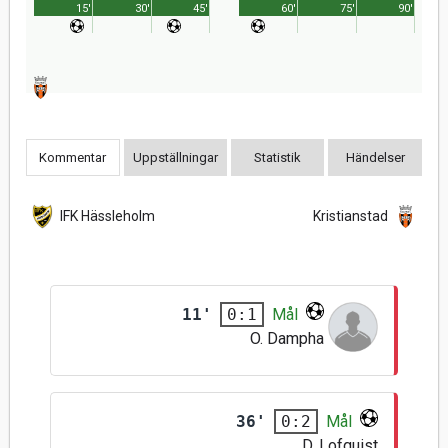
15'
30'
45'
60'
75'
90'
Kommentar
Uppställningar
Statistik
Händelser
IFK Hässleholm
Kristianstad
11'
Mål
0:1
O. Dampha
36'
Mål
0:2
D. Lofquist