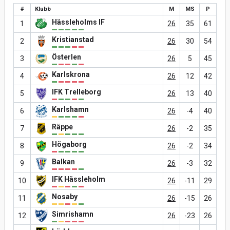
#
Klubb
M
MS
P
Hässleholms IF
1
26
35
61
Kristianstad
2
26
30
54
Österlen
3
26
5
45
Karlskrona
4
26
12
42
IFK Trelleborg
5
26
13
40
Karlshamn
6
26
-4
40
Räppe
7
26
-2
35
Högaborg
8
26
-2
34
Balkan
9
26
-3
32
IFK Hässleholm
10
26
-11
29
Nosaby
11
26
-15
26
Simrishamn
12
26
-23
26