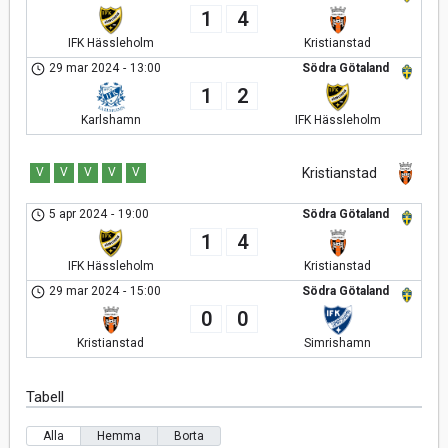
1
4
IFK Hässleholm
Kristianstad
29 mar 2024
-
13:00
Södra Götaland
1
2
Karlshamn
IFK Hässleholm
V
V
V
V
V
Kristianstad
5 apr 2024
-
19:00
Södra Götaland
1
4
IFK Hässleholm
Kristianstad
29 mar 2024
-
15:00
Södra Götaland
0
0
Kristianstad
Simrishamn
Tabell
Alla
Hemma
Borta