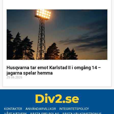
Husqvarna tar emot Karlstad II i omgång 14 –
jagarna spelar hemma
25.06.2026
KONTAKTER
ANVÄNDARVILLKOR
INTEGRITETSPOLICY
VÅRT NÄTVERK
BÄSTA SPELBOLAG
BÄSTA VÄLKOMSTBONUS