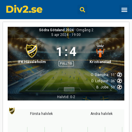
Södra Götaland 2024
|
Omgång 2
5 apr 2024
-
19:00
1
:
4
IFK Hässleholm
Kristianstad
FULLTID
O. Dampha
11'
D. Lofquist
36'
B. Jobe
50'
Halvtid: 0-2
Första halvlek
Andra halvlek