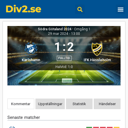
Södra Götaland 2024
|
Omgång 1
29 mar 2024
-
13:00
1
:
2
FULLTID
Karlshamn
IFK Hässleholm
Halvtid: 1-0
Kommentar
Uppställningar
Statistik
Händelser
Senaste matcher