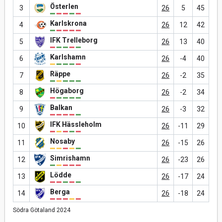
Österlen
3
26
5
45
Karlskrona
4
26
12
42
IFK Trelleborg
5
26
13
40
Karlshamn
6
26
-4
40
Räppe
7
26
-2
35
Högaborg
8
26
-2
34
Balkan
9
26
-3
32
IFK Hässleholm
10
26
-11
29
Nosaby
11
26
-15
26
Simrishamn
12
26
-23
26
Lödde
13
26
-17
24
Berga
14
26
-18
24
Södra Götaland 2024