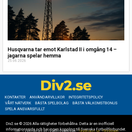
Husqvarna tar emot Karlstad II i omgång 14 –
jagarna spelar hemma
25.06.2026
KONTAKTER
ANVÄNDARVILLKOR
INTEGRITETSPOLICY
VÅRT NÄTVERK
BÄSTA SPELBOLAG
BÄSTA VÄLKOMSTBONUS
SPELA ANSVARSFULLT
Div2.se © 2026 Alla rättigheter förbehållna. Detta är en inofficiell
informationssida och har ingen koppling till Svenska Fotbollförbundet.
18+ · Licensierad av Spelinspektionen ·
Spelpaus.se
·
Stödlinjen