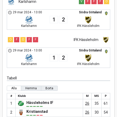
Karlshamn
V
F
F
F
O
29 mar 2024
-
13:00
Södra Götaland
1
2
Karlshamn
IFK Hässleholm
O
F
O
F
F
IFK Hässleholm
29 mar 2024
-
13:00
Södra Götaland
1
2
Karlshamn
IFK Hässleholm
Tabell
Alla
Hemma
Borta
#
Klubb
M
MS
P
Hässleholms IF
1
26
35
61
Kristianstad
2
26
30
54