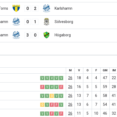
0
2
orns
Karlshamn
0
1
shamn
Sölvesborg
3
0
shamn
Högaborg
M
V
O
F
GM
IM
26
18
4
4
47
22
V
V
V
V
V
26
16
5
5
59
28
F
V
V
V
F
26
13
7
6
58
41
V
V
O
V
V
26
13
6
7
54
41
O
V
F
F
V
26
11
5
10
46
32
V
V
F
V
F