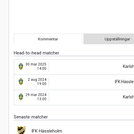
Kommentar
Uppställningar
Head-to-head matcher
30 mar 2025
Karl
14:00
2 aug 2024
IFK Hässl
19:00
29 mar 2024
Karl
13:00
Senaste matcher
IFK Hässleholm