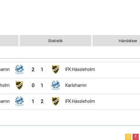
Statistik
Händelser
2
1
shamn
IFK Hässleholm
0
1
eholm
Karlshamn
1
2
shamn
IFK Hässleholm
O
F