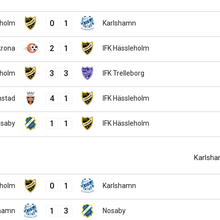
0
1
eholm
Karlshamn
2
1
krona
IFK Hässleholm
3
3
eholm
IFK Trelleborg
4
1
nstad
IFK Hässleholm
1
1
saby
IFK Hässleholm
Karlsh
0
1
eholm
Karlshamn
1
3
shamn
Nosaby