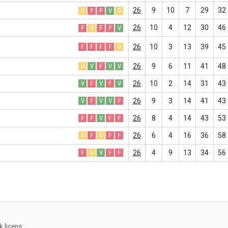
26
9
10
7
29
32
O
F
F
V
O
26
10
4
12
30
46
F
O
F
F
V
26
10
3
13
39
45
F
F
F
F
O
26
9
6
11
41
48
O
V
F
V
V
26
10
2
14
31
43
V
F
V
F
V
26
9
3
14
41
43
V
F
V
V
F
26
8
4
14
43
53
F
F
V
F
F
26
6
4
16
36
58
O
F
O
F
F
26
4
9
13
34
56
F
O
V
F
F
 licens.