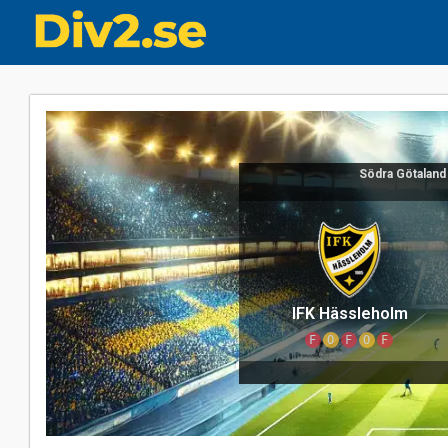
Södra Götaland
IFK Hässleholm
F
O
F
O
F