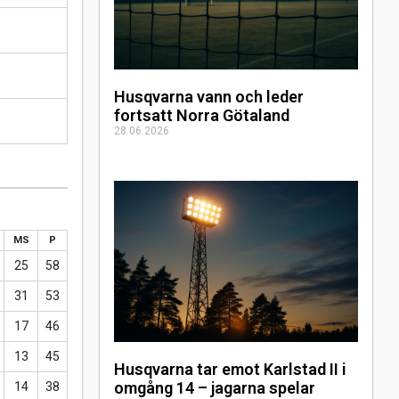
Husqvarna vann och leder
fortsatt Norra Götaland
28.06.2026
MS
P
25
58
31
53
17
46
13
45
Husqvarna tar emot Karlstad II i
omgång 14 – jagarna spelar
14
38