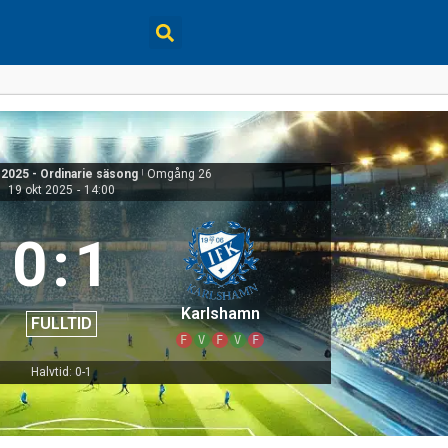
 2025 - Ordinarie säsong
|
Omgång 26
19 okt 2025
-
14:00
0
:
1
Karlshamn
FULLTID
F
V
F
V
F
Halvtid: 0-1