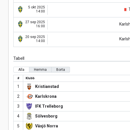
5 okt 2025
T
14:00
27 sep 2025
Karl
16:00
20 sep 2025
Karl
14:00
Tabell
Alla
Hemma
Borta
#
Klubb
1
Kristianstad
2
Karlskrona
3
IFK Trelleborg
4
Sölvesborg
5
Växjö Norra