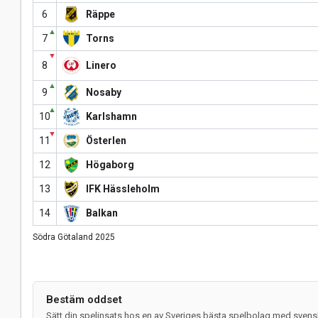
6
Räppe
▲
7
Torns
▼
8
Linero
▲
9
Nosaby
▲
10
Karlshamn
▼
11
Österlen
12
Högaborg
13
IFK Hässleholm
14
Balkan
Södra Götaland 2025
Bestäm oddset
Sätt din spelinsats hos en av Sveriges bästa spelbolag med svensk