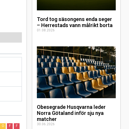
Tord tog säsongens enda seger
– Herrestads vann målrikt borta
01.08.2026
Obesegrade Husqvarna leder
Norra Götaland inför sju nya
matcher
30.06.2026
O
F
F