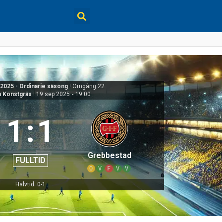
 2025 - Ordinarie säsong
|
Omgång 22
n Konstgräs
|
19 sep 2025
-
19:00
1
:
1
Grebbestad
FULLTID
O
V
F
V
V
Halvtid: 0-1