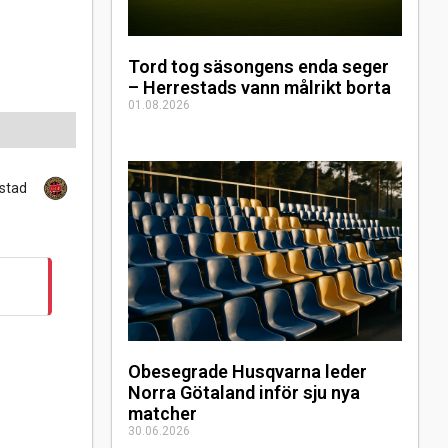
Tord tog säsongens enda seger
– Herrestads vann målrikt borta
01.08.2026
stad
Obesegrade Husqvarna leder
Norra Götaland inför sju nya
matcher
30.06.2026