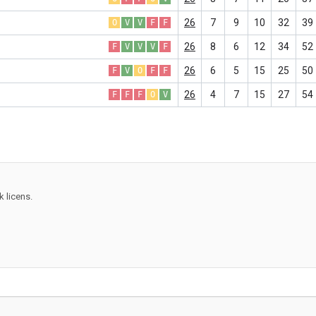
26
7
9
10
32
39
O
V
V
F
F
26
8
6
12
34
52
F
V
V
V
F
26
6
5
15
25
50
F
V
O
F
F
26
4
7
15
27
54
F
F
F
O
V
 licens.