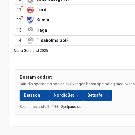
▼
11
Tord
▼
12
Kumla
13
Haga
14
Tidaholms GoIF
Norra Götaland 2025
Bestäm oddset
Sätt din spelinsats hos en av Sveriges bästa spelbolag med svensk
Betsson →
NordicBet →
Betsafe →
Spela ansvarsfullt · 18+ ·
Spelpaus.se