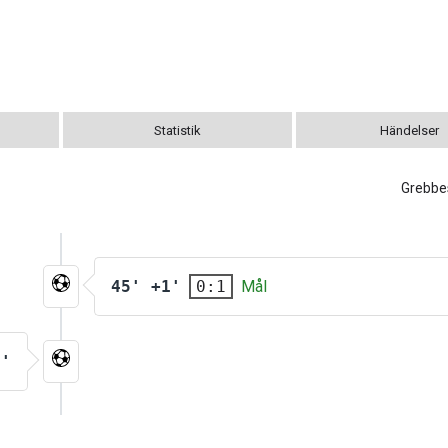
Statistik
Händelser
Grebbe
45' +1'
Mål
0:1
6'