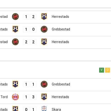
1
2
estad
Herrestads
1
0
stads
Grebbestad
2
2
estad
Herrestads
V
O
1
1
stads
Grebbestad
1
3
Tord
Herrestads
0
1
stads
Skara