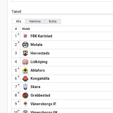
Tabell
Alla
Hemma
Borta
#
Klubb
▲
1
FBK Karlstad
▼
2
Motala
3
Herrestads
4
Lidköping
▲
5
Ahlafors
▼
6
Kongahälla
▲
7
Skara
▼
8
Grebbestad
▼
9
Vänersborgs IF
▲
10
Vänersborgs FK