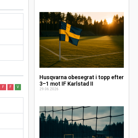
Husqvarna obesegrat i topp efter
3–1 mot IF Karlstad II
F
F
V
29.06.2026