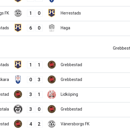
1
0
gs FK
Herrestads
6
0
stads
Haga
Grebbes
1
1
stads
Grebbestad
0
3
Skara
Grebbestad
3
1
estad
Lidköping
3
0
otala
Grebbestad
4
2
estad
Vänersborgs FK