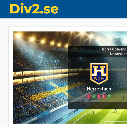
Norra Götaland
Undavalle
Herrestads
F
V
F
F
V