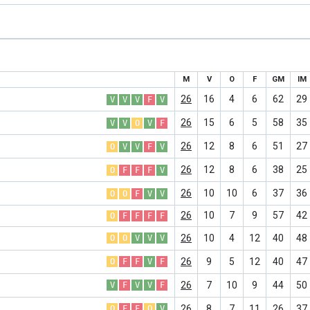
M
V
O
F
GM
IM
26
16
4
6
62
29
V
V
V
F
V
26
15
6
5
58
35
V
V
O
V
F
26
12
8
6
51
27
O
V
V
F
V
26
12
8
6
38
25
O
F
F
F
V
26
10
10
6
37
36
O
O
F
V
V
26
10
7
9
57
42
O
F
F
F
F
26
10
4
12
40
48
O
O
V
V
V
26
9
5
12
40
47
O
F
F
V
F
26
7
10
9
44
50
V
F
V
V
F
26
8
7
11
26
37
O
F
F
O
V