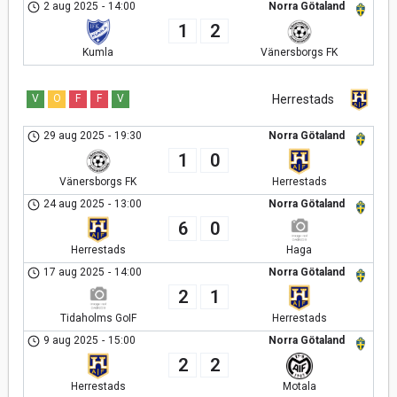
2 aug 2025
-
14:00
Norra Götaland
1
2
Kumla
Vänersborgs FK
V
O
F
F
V
Herrestads
29 aug 2025
-
19:30
Norra Götaland
1
0
Vänersborgs FK
Herrestads
24 aug 2025
-
13:00
Norra Götaland
6
0
Herrestads
Haga
17 aug 2025
-
14:00
Norra Götaland
2
1
Tidaholms GoIF
Herrestads
9 aug 2025
-
15:00
Norra Götaland
2
2
Herrestads
Motala