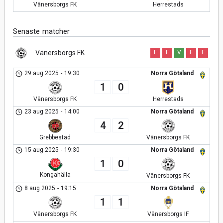
Vänersborgs FK
Herrestads
Senaste matcher
Vänersborgs FK
F
F
V
F
F
29 aug 2025
-
19:30
Norra Götaland
1
0
Vänersborgs FK
Herrestads
23 aug 2025
-
14:00
Norra Götaland
4
2
Grebbestad
Vänersborgs FK
15 aug 2025
-
19:30
Norra Götaland
1
0
Kongahälla
Vänersborgs FK
8 aug 2025
-
19:15
Norra Götaland
1
1
Vänersborgs FK
Vänersborgs IF