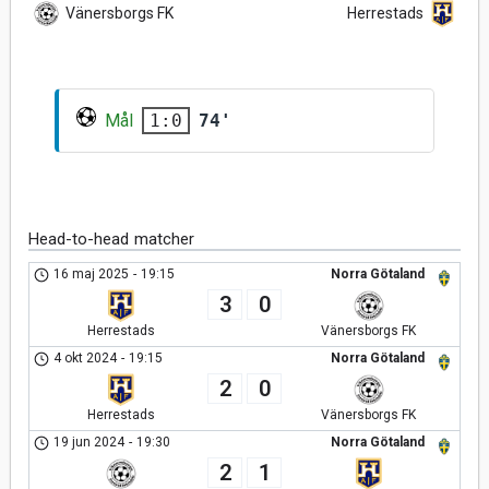
Vänersborgs FK
Herrestads
Mål
74'
1:0
Head-to-head matcher
16 maj 2025
-
19:15
Norra Götaland
3
0
Herrestads
Vänersborgs FK
4 okt 2024
-
19:15
Norra Götaland
2
0
Herrestads
Vänersborgs FK
19 jun 2024
-
19:30
Norra Götaland
2
1