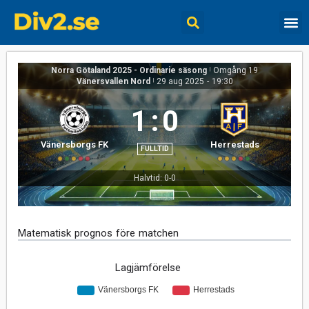
Norra Götaland 2025 - Ordinarie säsong
|
Omgång 19
Vänersvallen Nord
|
29 aug 2025
-
19:30
1
:
0
Vänersborgs FK
Herrestads
FULLTID
Halvtid: 0-0
Matematisk prognos före matchen
Lagjämförelse