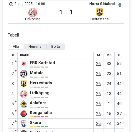
2 aug 2025
-
16:00
Norra Götaland
1
1
Lidköping
Herrestads
Tabell
Alla
Hemma
Borta
#
Klubb
M
MS
P
▲
FBK Karlstad
1
26
33
52
▼
Motala
2
26
23
51
Herrestads
3
26
24
44
Lidköping
4
26
13
44
▲
Ahlafors
5
26
1
40
▼
Kongahälla
6
26
15
37
▲
Skara
7
26
-8
34
▼