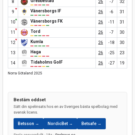
Grebbestad
8
26
-7
32
▼
Vänersborgs IF
9
26
-6
31
▲
Vänersborgs FK
10
26
-11
31
▼
Tord
11
26
-7
30
▼
Kumla
12
26
-18
30
Haga
13
26
-25
23
Tidaholms GoIF
14
26
-27
19
Norra Götaland 2025
Bestäm oddset
Sätt din spelinsats hos en av Sveriges bästa spelbolag med
svensk licens.
Betsson →
NordicBet →
Betsafe →