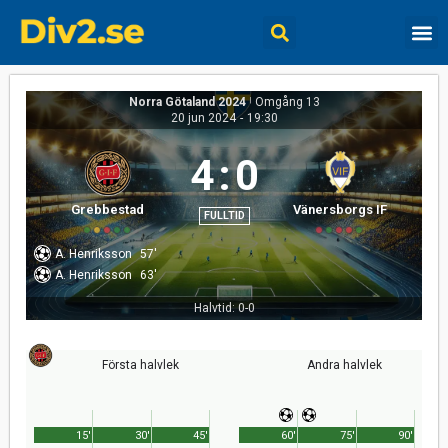
Norra Götaland 2024
|
Omgång 13
20 jun 2024
-
19:30
4
:
0
Grebbestad
Vänersborgs IF
FULLTID
A. Henriksson
57'
A. Henriksson
63'
Halvtid: 0-0
Första halvlek
Andra halvlek
15'
30'
45'
60'
75'
90'