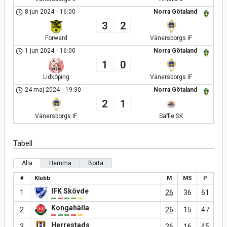
8 jun 2024
-
16:00
Norra Götaland
3
2
Forward
Vänersborgs IF
1 jun 2024
-
16:00
Norra Götaland
1
0
Lidköping
Vänersborgs IF
24 maj 2024
-
19:30
Norra Götaland
2
1
Vänersborgs IF
Säffle SK
Tabell
Alla
Hemma
Borta
#
Klubb
M
MS
P
IFK Skövde
1
26
36
61
Kongahälla
2
26
15
47
Herrestads
3
26
16
45