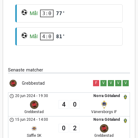
Mål
77'
3:0
Mål
81'
4:0
Senaste matcher
Grebbestad
F
V
V
V
V
20 jun 2024
-
19:30
Norra Götaland
4
0
Grebbestad
Vänersborgs IF
15 jun 2024
-
14:00
Norra Götaland
0
2
Säffle SK
Grebbestad