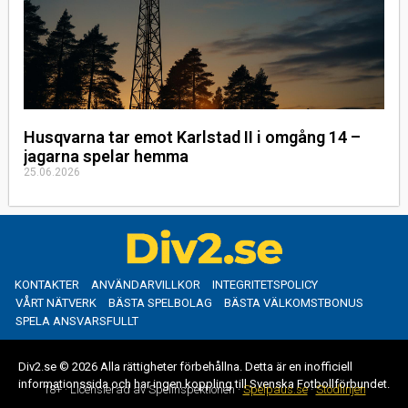
Husqvarna tar emot Karlstad II i omgång 14 –
jagarna spelar hemma
25.06.2026
KONTAKTER
ANVÄNDARVILLKOR
INTEGRITETSPOLICY
VÅRT NÄTVERK
BÄSTA SPELBOLAG
BÄSTA VÄLKOMSTBONUS
SPELA ANSVARSFULLT
Div2.se © 2026 Alla rättigheter förbehållna. Detta är en inofficiell
informationssida och har ingen koppling till Svenska Fotbollförbundet.
18+ · Licensierad av Spelinspektionen ·
Spelpaus.se
·
Stödlinjen