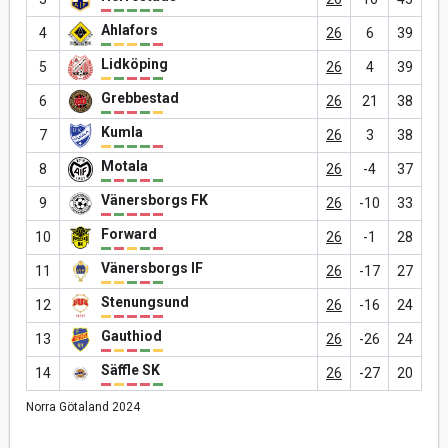
Ahlafors
4
26
6
39
Lidköping
5
26
4
39
Grebbestad
6
26
21
38
Kumla
7
26
3
38
Motala
8
26
-4
37
Vänersborgs FK
9
26
-10
33
Forward
10
26
-1
28
Vänersborgs IF
11
26
-17
27
Stenungsund
12
26
-16
24
Gauthiod
13
26
-26
24
Säffle SK
14
26
-27
20
Norra Götaland 2024