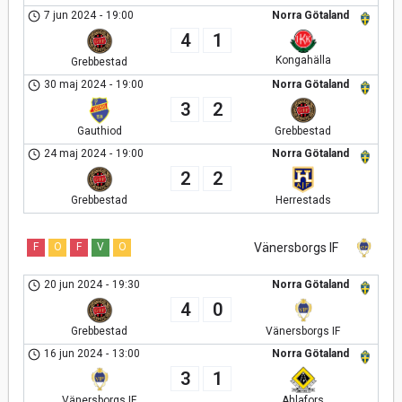
7 jun 2024
-
19:00
Norra Götaland
4
1
Kongahälla
Grebbestad
30 maj 2024
-
19:00
Norra Götaland
3
2
Gauthiod
Grebbestad
24 maj 2024
-
19:00
Norra Götaland
2
2
Grebbestad
Herrestads
F
O
F
V
O
Vänersborgs IF
20 jun 2024
-
19:30
Norra Götaland
4
0
Grebbestad
Vänersborgs IF
16 jun 2024
-
13:00
Norra Götaland
3
1
Vänersborgs IF
Ahlafors