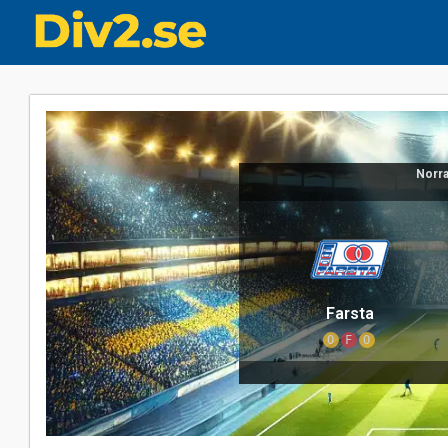
Norra
Farsta
O
F
O