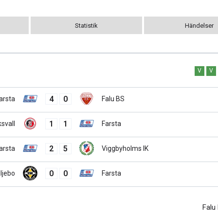
Statistik
Händelser
V
V
4
0
arsta
Falu BS
1
1
svall
Farsta
2
5
arsta
Viggbyholms IK
0
0
ljebo
Farsta
Falu