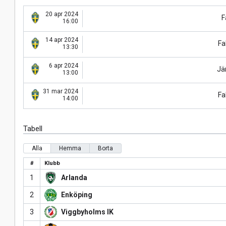
20 apr 2024
F
16:00
14 apr 2024
Fa
13:30
6 apr 2024
Jär
13:00
31 mar 2024
Fa
14:00
Tabell
Alla
Hemma
Borta
#
Klubb
1
Arlanda
2
Enköping
3
Viggbyholms IK