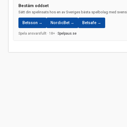
Bestäm oddset
Sätt din spelinsats hos en av Sveriges bästa spelbolag med svensk
Betsson →
NordicBet →
Betsafe →
Spela ansvarsfullt · 18+ ·
Spelpaus.se