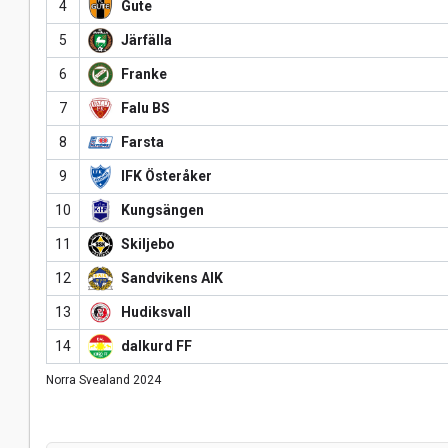
4
Gute
5
Järfälla
6
Franke
7
Falu BS
8
Farsta
9
IFK Österåker
10
Kungsängen
11
Skiljebo
12
Sandvikens AIK
13
Hudiksvall
14
dalkurd FF
Norra Svealand 2024