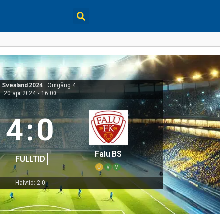
 Svealand 2024
|
Omgång 4
20 apr 2024
-
16:00
4
:
0
Falu BS
FULLTID
O
V
V
Halvtid: 2-0