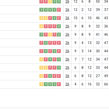
26
12
6
8
50
34
F
F
O
V
V
26
12
2
12
39
37
V
V
V
V
F
26
10
6
10
46
43
O
O
F
V
F
26
9
8
9
32
36
O
F
F
F
V
26
9
8
9
41
46
V
F
O
F
V
26
9
4
13
32
47
F
V
F
F
F
26
9
3
14
30
44
F
V
F
V
F
26
7
7
12
34
47
O
F
V
F
V
26
6
8
12
33
44
O
O
F
F
V
26
6
8
12
27
49
O
F
V
F
F
26
4
6
16
32
66
O
V
V
V
F