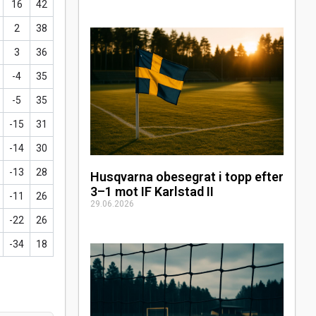
16
42
2
38
3
36
-4
35
-5
35
-15
31
-14
30
-13
28
Husqvarna obesegrat i topp efter
3–1 mot IF Karlstad II
-11
26
29.06.2026
-22
26
-34
18