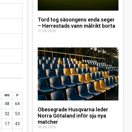
Tord tog säsongens enda seger
– Herrestads vann målrikt borta
01.08.2026
MS
P
48
64
Obesegrade Husqvarna leder
32
53
Norra Götaland inför sju nya
matcher
17
43
30.06.2026