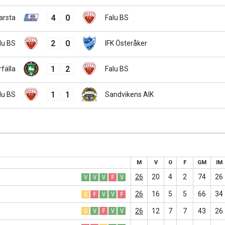
4
0
arsta
Falu BS
2
0
lu BS
IFK Österåker
1
2
fälla
Falu BS
1
1
lu BS
Sandvikens AIK
M
V
O
F
GM
IM
26
20
4
2
74
26
V
V
V
F
V
26
16
5
5
66
34
O
F
V
V
F
26
12
7
7
43
26
O
V
F
V
V