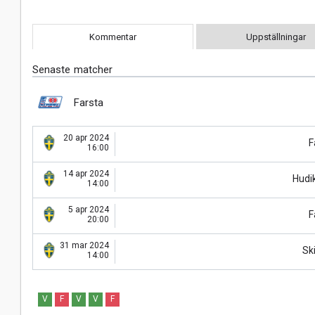
Kommentar
Uppställningar
Senaste matcher
Farsta
20 apr 2024
F
16:00
14 apr 2024
Hudik
14:00
5 apr 2024
F
20:00
31 mar 2024
Ski
14:00
V
F
V
V
F