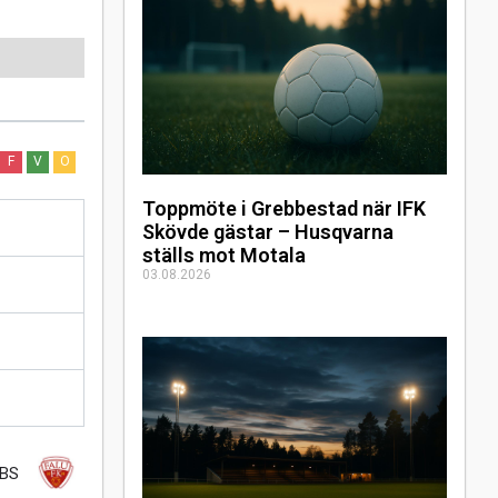
F
V
O
Toppmöte i Grebbestad när IFK
Skövde gästar – Husqvarna
ställs mot Motala
03.08.2026
 BS