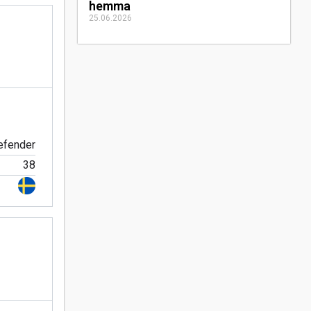
hemma
25.06.2026
efender
38