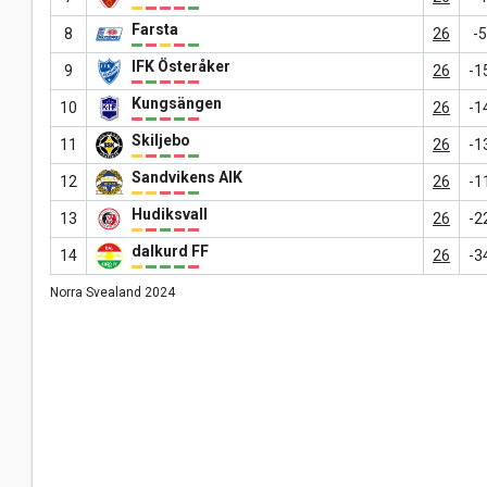
Farsta
8
26
-5
IFK Österåker
9
26
-1
Kungsängen
10
26
-1
Skiljebo
11
26
-1
Sandvikens AIK
12
26
-1
Hudiksvall
13
26
-2
dalkurd FF
14
26
-3
Norra Svealand 2024