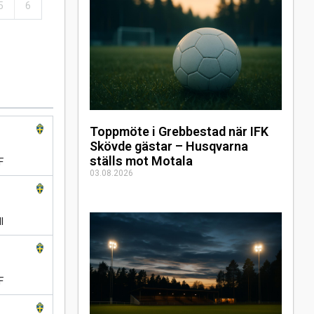
5
6
Toppmöte i Grebbestad när IFK
Skövde gästar – Husqvarna
ställs mot Motala
F
03.08.2026
l
F