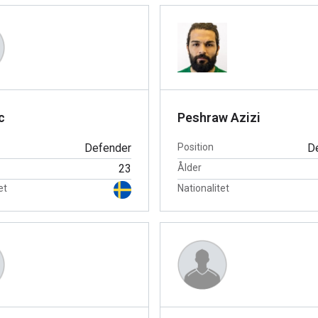
c
Peshraw Azizi
Defender
Position
D
23
Ålder
et
Nationalitet