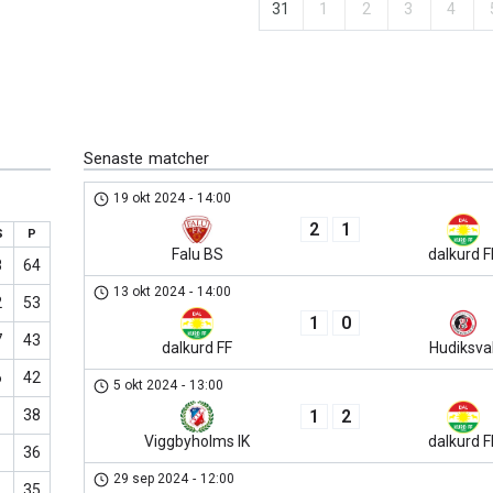
31
1
2
3
4
Senaste matcher
19 okt 2024
-
14:00
2
1
S
P
Falu BS
dalkurd F
8
64
13 okt 2024
-
14:00
2
53
1
0
7
43
dalkurd FF
Hudiksval
6
42
5 okt 2024
-
13:00
1
2
38
Viggbyholms IK
dalkurd F
36
29 sep 2024
-
12:00
35