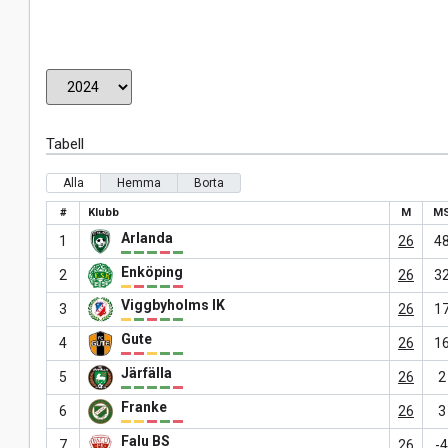
Tabell
Alla
Hemma
Borta
#
Klubb
M
M
Arlanda
1
26
4
Enköping
2
26
3
Viggbyholms IK
3
26
1
Gute
4
26
1
Järfälla
5
26
2
Franke
6
26
3
Falu BS
7
26
-4