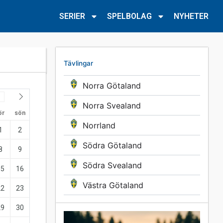
SERIER
SPELBOLAG
NYHETER
Tävlingar
Norra Götaland
Norra Svealand
ör
sön
Norrland
1
2
Södra Götaland
8
9
Södra Svealand
15
16
Västra Götaland
22
23
29
30