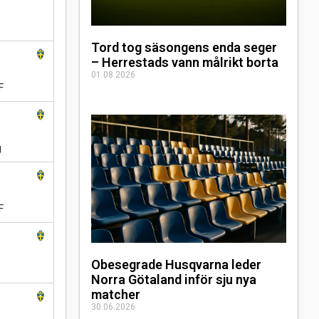
Tord tog säsongens enda seger
– Herrestads vann målrikt borta
01.08.2026
F
g
F
Obesegrade Husqvarna leder
Norra Götaland inför sju nya
matcher
30.06.2026