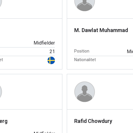
M. Dawlat Muhammad
Midfielder
21
Position
Mi
et
Nationalitet
berg
Rafid Chowdury