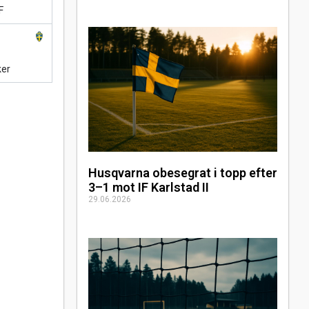
F
ker
Husqvarna obesegrat i topp efter
3–1 mot IF Karlstad II
29.06.2026