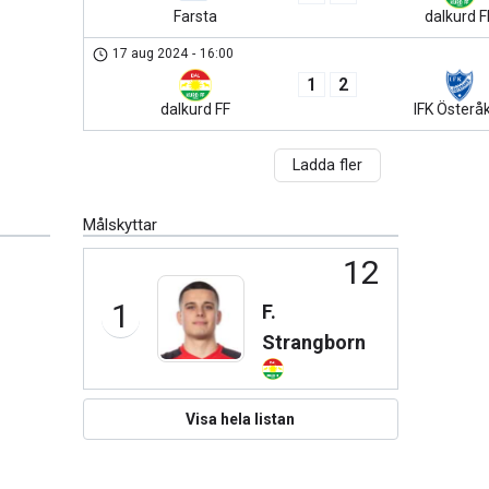
Farsta
dalkurd F
17 aug 2024
-
16:00
1
2
dalkurd FF
IFK Österå
Ladda fler
Målskyttar
12
1
F.
Strangborn
Visa hela listan