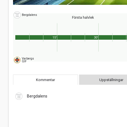
Bergdalens
Första halvlek
15'
30'
Varbergs
GIF
Kommentar
Uppställningar
Bergdalens