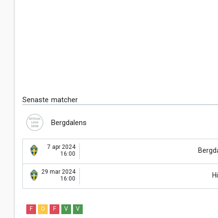
Senaste matcher
Bergdalens
7 apr 2024
Bergd
16:00
29 mar 2024
Hi
16:00
F
O
F
V
V