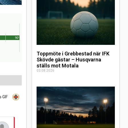
90'
Toppmöte i Grebbestad när IFK
Skövde gästar – Husqvarna
ställs mot Motala
03.08.2026
s GIF