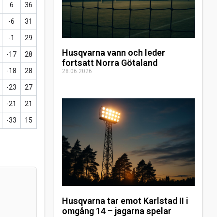
6
36
-6
31
-1
29
Husqvarna vann och leder
-17
28
fortsatt Norra Götaland
-18
28
28.06.2026
-23
27
-21
21
-33
15
Husqvarna tar emot Karlstad II i
omgång 14 – jagarna spelar