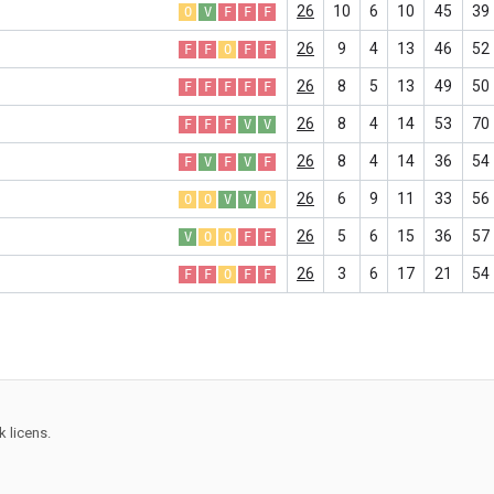
26
10
6
10
45
39
O
V
F
F
F
26
9
4
13
46
52
F
F
O
F
F
26
8
5
13
49
50
F
F
F
F
F
26
8
4
14
53
70
F
F
F
V
V
26
8
4
14
36
54
F
V
F
V
F
26
6
9
11
33
56
O
O
V
V
O
26
5
6
15
36
57
V
O
O
F
F
26
3
6
17
21
54
F
F
O
F
F
 licens.