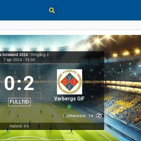
a Götaland 2024
|
Omgång 2
7 apr 2024
-
16:00
0
:
2
Varbergs GIF
FULLTID
V
I. Johansson
74'
Halvtid: 0-0