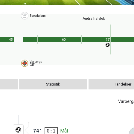
Bergdalens
Andra halvlek
45'
60'
75'
Varbergs
GIF
Statistik
Händelser
Varberg
74'
Mål
0:1