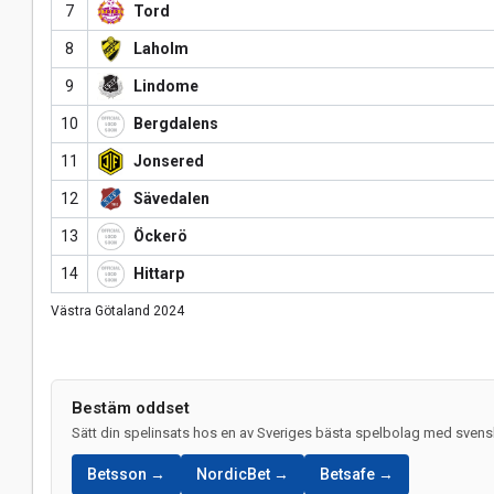
7
Tord
8
Laholm
9
Lindome
10
Bergdalens
11
Jonsered
12
Sävedalen
13
Öckerö
14
Hittarp
Västra Götaland 2024
Bestäm oddset
Sätt din spelinsats hos en av Sveriges bästa spelbolag med svensk
Betsson →
NordicBet →
Betsafe →