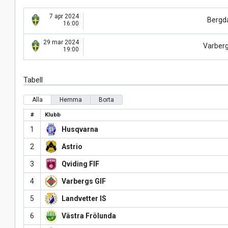
7 apr 2024
Bergd
16:00
29 mar 2024
Varberg
19:00
Tabell
Alla
Hemma
Borta
#
Klubb
1
Husqvarna
2
Astrio
3
Qviding FIF
4
Varbergs GIF
5
Landvetter IS
6
Västra Frölunda