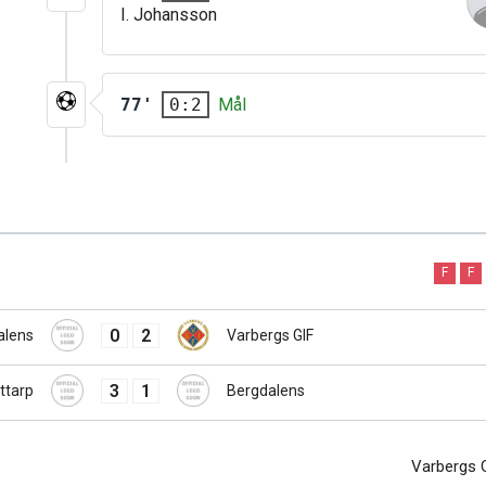
I. Johansson
77'
Mål
0:2
F
F
0
2
alens
Varbergs GIF
3
1
ttarp
Bergdalens
Varbergs 