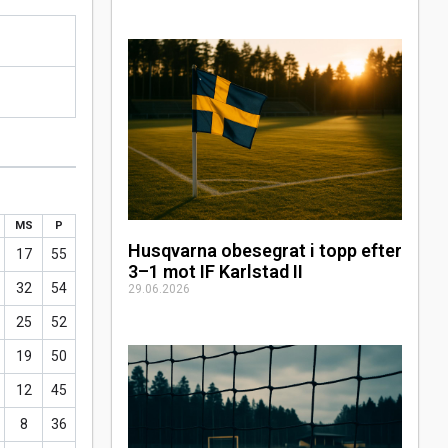
MS
P
Husqvarna obesegrat i topp efter
17
55
3–1 mot IF Karlstad II
32
54
29.06.2026
25
52
19
50
12
45
8
36