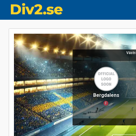
Västr
Bergdalens
F