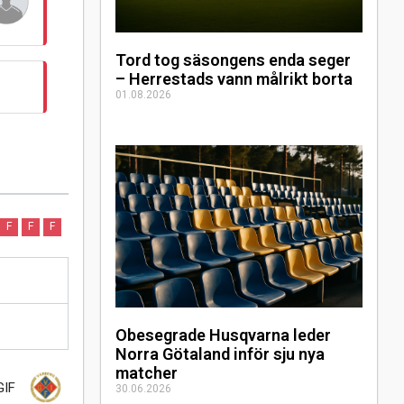
Tord tog säsongens enda seger
– Herrestads vann målrikt borta
01.08.2026
F
F
F
Obesegrade Husqvarna leder
Norra Götaland inför sju nya
matcher
GIF
30.06.2026