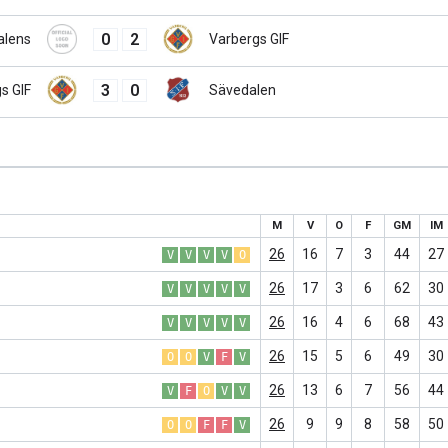
0
2
alens
Varbergs GIF
3
0
s GIF
Sävedalen
M
V
O
F
GM
IM
26
16
7
3
44
27
V
V
V
V
O
26
17
3
6
62
30
V
V
V
V
V
26
16
4
6
68
43
V
V
V
V
V
26
15
5
6
49
30
O
O
V
F
V
26
13
6
7
56
44
V
F
O
V
V
26
9
9
8
58
50
O
O
F
F
V