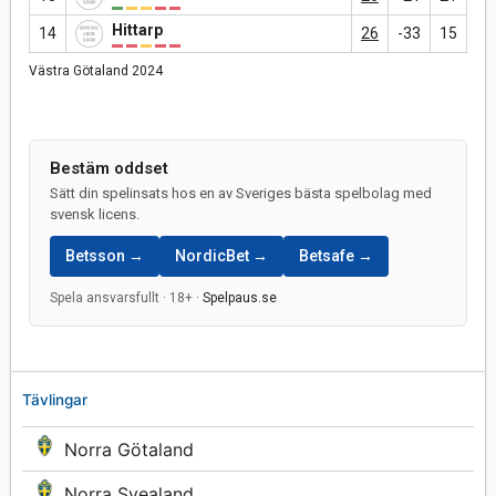
Hittarp
14
26
-33
15
Västra Götaland 2024
Bestäm oddset
Sätt din spelinsats hos en av Sveriges bästa spelbolag med
svensk licens.
Betsson →
NordicBet →
Betsafe →
Spela ansvarsfullt · 18+ ·
Spelpaus.se
Tävlingar
Norra Götaland
Norra Svealand