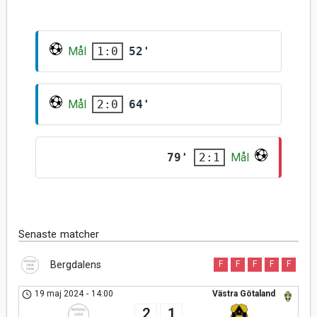
Mål
52'
1:0
Mål
64'
2:0
79'
Mål
2:1
Senaste matcher
Bergdalens
F
F
F
F
F
19 maj 2024
-
14:00
Västra Götaland
2
1