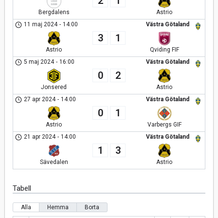
2
1
Bergdalens
Astrio
11 maj 2024
-
14:00
Västra Götaland
3
1
Astrio
Qviding FIF
5 maj 2024
-
16:00
Västra Götaland
0
2
Jonsered
Astrio
27 apr 2024
-
14:00
Västra Götaland
0
1
Astrio
Varbergs GIF
21 apr 2024
-
14:00
Västra Götaland
1
3
Sävedalen
Astrio
Tabell
Alla
Hemma
Borta