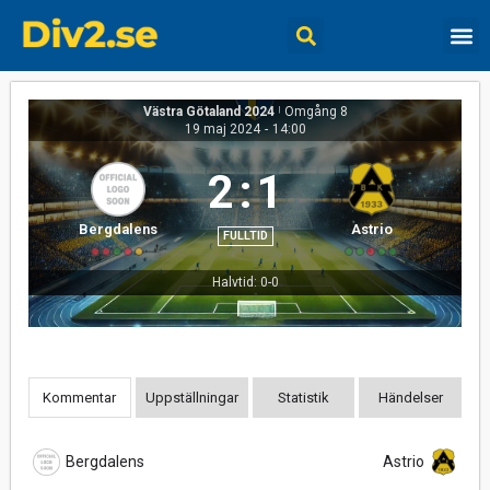
Västra Götaland 2024
|
Omgång 8
19 maj 2024
-
14:00
2
:
1
Bergdalens
Astrio
FULLTID
Halvtid: 0-0
Kommentar
Uppställningar
Statistik
Händelser
Bergdalens
Astrio