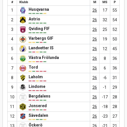
#
Klubb
M
MS
P
Husqvarna
1
26
17
55
Astrio
2
26
32
54
Qviding FIF
3
26
25
52
Varbergs GIF
4
26
19
50
Landvetter IS
5
26
12
45
Västra Frölunda
6
26
8
36
Tord
7
26
6
36
Laholm
8
26
-6
31
Lindome
9
26
-1
29
Bergdalens
10
26
-17
28
Jonsered
11
26
-18
28
Sävedalen
12
26
-23
27
Öckerö
13
26
-21
21