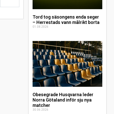
Tord tog säsongens enda seger
– Herrestads vann målrikt borta
01.08.2026
Obesegrade Husqvarna leder
Norra Götaland inför sju nya
matcher
30.06.2026