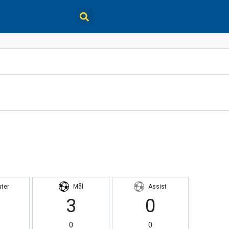
uter
Mål
Assist
3
0
0
0