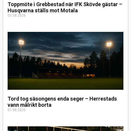
Toppmöte i Grebbestad när IFK Skövde gästar –
Husqvarna ställs mot Motala
03.08.2026
Tord tog säsongens enda seger – Herrestads
vann målrikt borta
01.08.2026