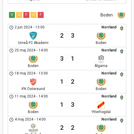
V
O
F
O
F
Boden
2 jun 2024
-
13:00
Norrland
2
3
Umeå FC Akademi
Boden
25 maj 2024
-
14:00
Norrland
3
1
Boden
Älgarna
18 maj 2024
-
13:00
Norrland
1
2
IFK Östersund
Boden
11 maj 2024
-
14:00
Norrland
1
3
Boden
Ytterhogdal
4 maj 2024
-
14:00
Norrland
2
2