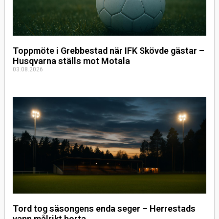
Toppmöte i Grebbestad när IFK Skövde gästar –
Husqvarna ställs mot Motala
03.08.2026
Tord tog säsongens enda seger – Herrestads
vann målrikt borta