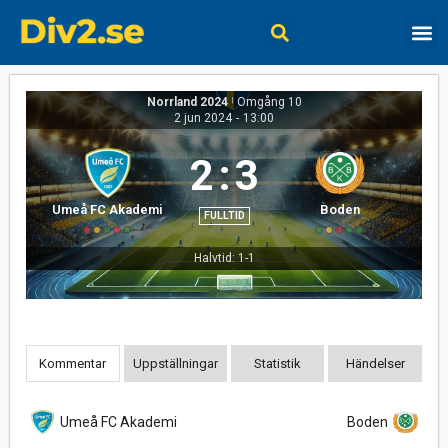
Norrland 2024
|
Omgång 10
2 jun 2024
-
13:00
2
:
3
Umeå FC Akademi
Boden
FULLTID
Halvtid: 1-1
Kommentar
Uppställningar
Statistik
Händelser
Umeå FC Akademi
Boden