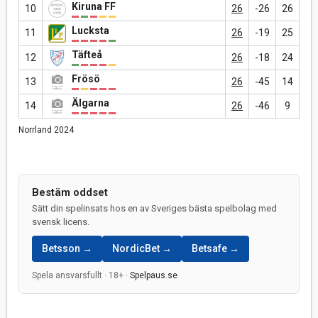
Kiruna FF
10
26
-26
26
Lucksta
11
26
-19
25
Täfteå
12
26
-18
24
Frösö
13
26
-45
14
Älgarna
14
26
-46
9
Norrland 2024
Bestäm oddset
Sätt din spelinsats hos en av Sveriges bästa spelbolag med
svensk licens.
Betsson →
NordicBet →
Betsafe →
Spela ansvarsfullt · 18+ ·
Spelpaus.se