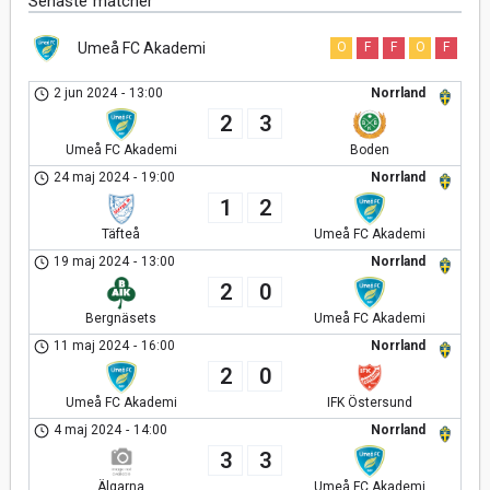
Senaste matcher
Umeå FC Akademi
O
F
F
O
F
2 jun 2024
-
13:00
Norrland
2
3
Umeå FC Akademi
Boden
24 maj 2024
-
19:00
Norrland
1
2
Täfteå
Umeå FC Akademi
19 maj 2024
-
13:00
Norrland
2
0
Bergnäsets
Umeå FC Akademi
11 maj 2024
-
16:00
Norrland
2
0
Umeå FC Akademi
IFK Östersund
4 maj 2024
-
14:00
Norrland
3
3
Älgarna
Umeå FC Akademi