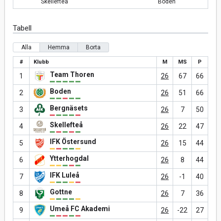
Skellefteå
Boden
Tabell
Alla
Hemma
Borta
#
Klubb
M
MS
P
Team Thoren
1
26
67
66
Boden
2
26
51
66
Bergnäsets
3
26
7
50
Skellefteå
4
26
22
47
IFK Östersund
5
26
15
44
Ytterhogdal
6
26
8
44
IFK Luleå
7
26
-1
40
Gottne
8
26
7
36
Umeå FC Akademi
9
26
-22
27