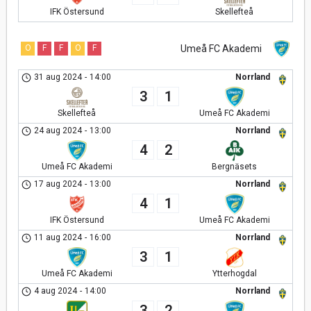
IFK Östersund
Skellefteå
O
F
F
O
F
Umeå FC Akademi
31 aug 2024
-
14:00
Norrland
3
1
Skellefteå
Umeå FC Akademi
24 aug 2024
-
13:00
Norrland
4
2
Umeå FC Akademi
Bergnäsets
17 aug 2024
-
13:00
Norrland
4
1
IFK Östersund
Umeå FC Akademi
11 aug 2024
-
16:00
Norrland
3
1
Umeå FC Akademi
Ytterhogdal
4 aug 2024
-
14:00
Norrland
3
2