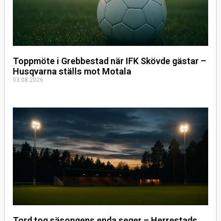
Toppmöte i Grebbestad när IFK Skövde gästar –
Husqvarna ställs mot Motala
03.08.2026
Tord tog säsongens enda seger – Herrestads