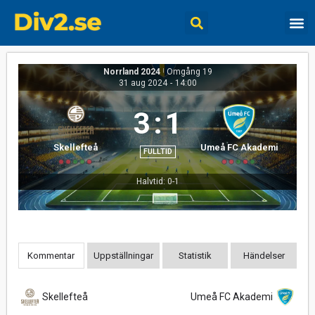
Norrland 2024
|
Omgång 19
31 aug 2024
-
14:00
3
:
1
Skellefteå
Umeå FC Akademi
FULLTID
Halvtid: 0-1
Kommentar
Uppställningar
Statistik
Händelser
Skellefteå
Umeå FC Akademi