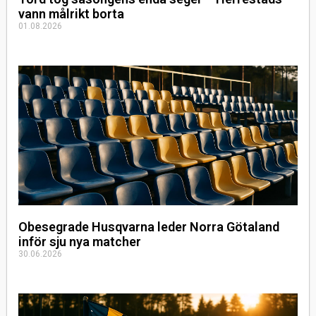
vann målrikt borta
01.08.2026
Obesegrade Husqvarna leder Norra Götaland
inför sju nya matcher
30.06.2026