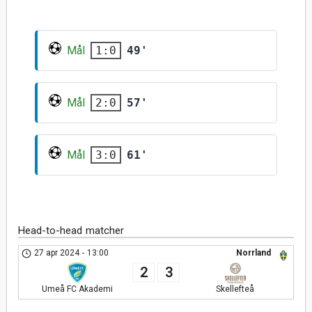
Mål
49'
1:0
Mål
57'
2:0
Mål
61'
3:0
Head-to-head matcher
27 apr 2024
-
13:00
Norrland
2
3
Umeå FC Akademi
Skellefteå