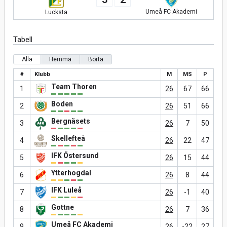
Umeå FC Akademi
Lucksta
Tabell
Alla
Hemma
Borta
#
Klubb
M
MS
P
Team Thoren
1
26
67
66
Boden
2
26
51
66
Bergnäsets
3
26
7
50
Skellefteå
4
26
22
47
IFK Östersund
5
26
15
44
Ytterhogdal
6
26
8
44
IFK Luleå
7
26
-1
40
Gottne
8
26
7
36
Umeå FC Akademi
9
26
-22
27