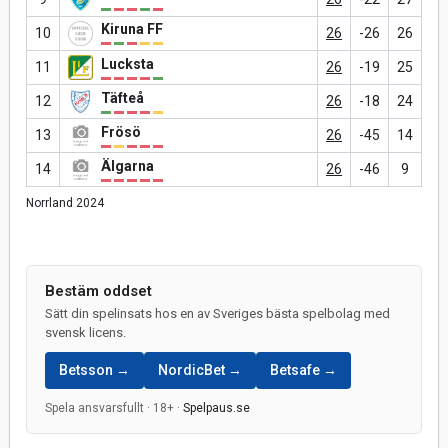
Kiruna FF
10
26
-26
26
Lucksta
11
26
-19
25
Täfteå
12
26
-18
24
Frösö
13
26
-45
14
Älgarna
14
26
-46
9
Norrland 2024
Bestäm oddset
Sätt din spelinsats hos en av Sveriges bästa spelbolag med
svensk licens.
Betsson →
NordicBet →
Betsafe →
Spela ansvarsfullt · 18+ ·
Spelpaus.se