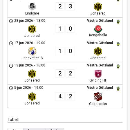
2
3
Lindome
Jonsered
28 jun 2026
-
13:00
Västra Götaland
1
0
Kongahälla
Jonsered
17 jun 2026
-
19:00
Västra Götaland
1
0
Landvetter IS
Jonsered
13 jun 2026
-
16:00
Västra Götaland
2
2
Jonsered
Qviding FIF
5 jun 2026
-
19:00
Västra Götaland
4
2
Jonsered
Galtabacks
Tabell