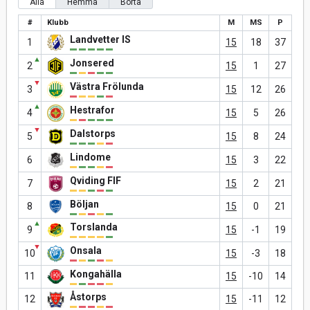
Alla
Hemma
Borta
#
Klubb
M
MS
P
Landvetter IS
1
15
18
37
▲
Jonsered
2
15
1
27
▼
Västra Frölunda
3
15
12
26
▲
Hestrafor
4
15
5
26
▼
Dalstorps
5
15
8
24
Lindome
6
15
3
22
Qviding FIF
7
15
2
21
Böljan
8
15
0
21
▲
Torslanda
9
15
-1
19
▼
Onsala
10
15
-3
18
Kongahälla
11
15
-10
14
Åstorps
12
15
-11
12