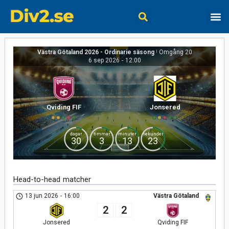
Västra Götaland 2026 - Ordinarie säsong
|
Omgång 20
6 sep 2026
-
12:00
Qviding FIF
Jonsered
dagar
timmar
minuter
sekunder
30
3
13
23
Head-to-head matcher
13 jun 2026
-
16:00
Västra Götaland
2
2
Jonsered
Qviding FIF