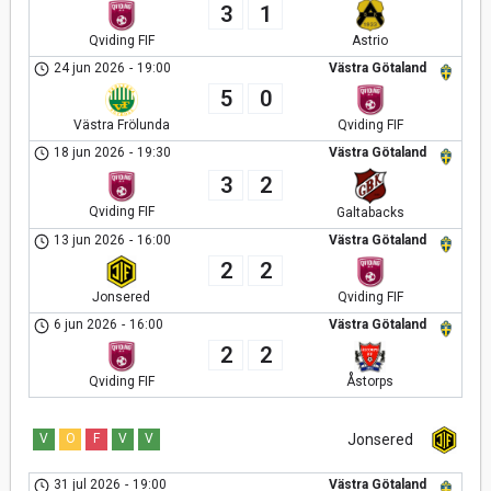
3
1
Qviding FIF
Astrio
24 jun 2026
-
19:00
Västra Götaland
5
0
Västra Frölunda
Qviding FIF
18 jun 2026
-
19:30
Västra Götaland
3
2
Qviding FIF
Galtabacks
13 jun 2026
-
16:00
Västra Götaland
2
2
Jonsered
Qviding FIF
6 jun 2026
-
16:00
Västra Götaland
2
2
Åstorps
Qviding FIF
V
O
F
V
V
Jonsered
31 jul 2026
-
19:00
Västra Götaland