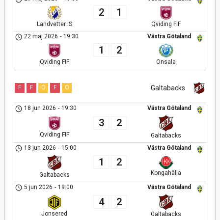
2
1
Landvetter IS
Qviding FIF
22 maj 2026
-
19:30
Västra Götaland
1
2
Qviding FIF
Onsala
F
F
O
F
O
Galtabacks
18 jun 2026
-
19:30
Västra Götaland
3
2
Qviding FIF
Galtabacks
13 jun 2026
-
15:00
Västra Götaland
1
2
Kongahälla
Galtabacks
5 jun 2026
-
19:00
Västra Götaland
4
2
Jonsered
Galtabacks