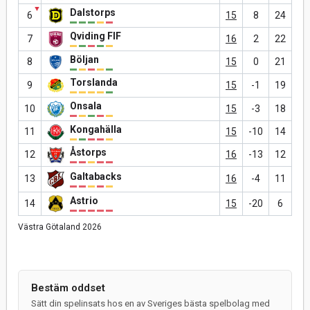
▼
Dalstorps
6
15
8
24
Qviding FIF
7
16
2
22
Böljan
8
15
0
21
Torslanda
9
15
-1
19
Onsala
10
15
-3
18
Kongahälla
11
15
-10
14
Åstorps
12
16
-13
12
Galtabacks
13
16
-4
11
Astrio
14
15
-20
6
Västra Götaland 2026
Bestäm oddset
Sätt din spelinsats hos en av Sveriges bästa spelbolag med