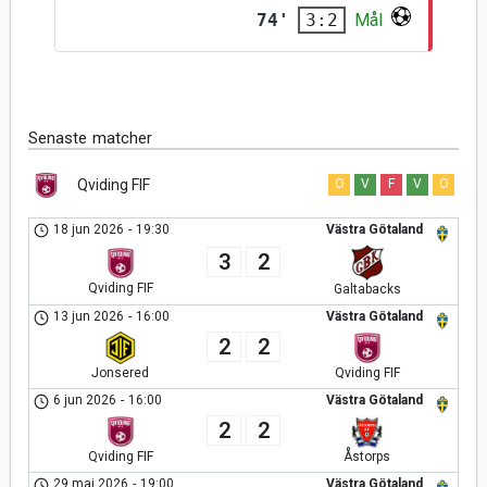
74'
Mål
3:2
Senaste matcher
Qviding FIF
O
V
F
V
O
18 jun 2026
-
19:30
Västra Götaland
3
2
Qviding FIF
Galtabacks
13 jun 2026
-
16:00
Västra Götaland
2
2
Jonsered
Qviding FIF
6 jun 2026
-
16:00
Västra Götaland
2
2
Åstorps
Qviding FIF
29 maj 2026
-
19:00
Västra Götaland