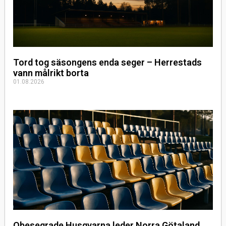
Tord tog säsongens enda seger – Herrestads
vann målrikt borta
01.08.2026
Obesegrade Husqvarna leder Norra Götaland