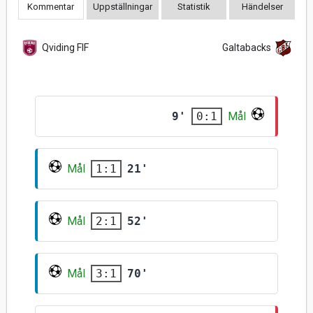
Kommentar
Uppställningar
Statistik
Händelser
Qviding FIF
Galtabacks
9'
Mål
0:1
Mål
21'
1:1
Mål
52'
2:1
Mål
70'
3:1