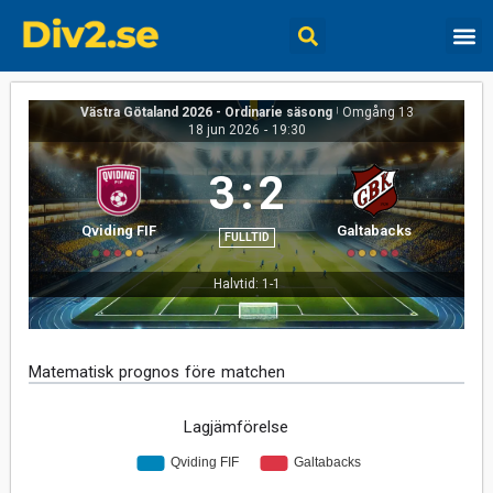
Västra Götaland 2026 - Ordinarie säsong
|
Omgång 13
18 jun 2026
-
19:30
3
:
2
Qviding FIF
Galtabacks
FULLTID
Halvtid: 1-1
Matematisk prognos före matchen
Lagjämförelse