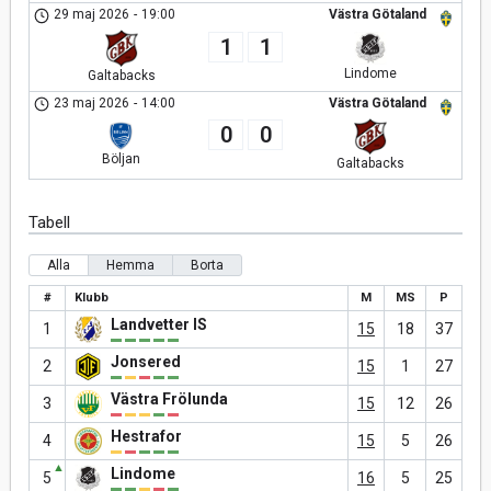
29 maj 2026
-
19:00
Västra Götaland
1
1
Lindome
Galtabacks
23 maj 2026
-
14:00
Västra Götaland
0
0
Böljan
Galtabacks
Tabell
Alla
Hemma
Borta
#
Klubb
M
MS
P
Landvetter IS
1
15
18
37
Jonsered
2
15
1
27
Västra Frölunda
3
15
12
26
Hestrafor
4
15
5
26
▲
Lindome
5
16
5
25