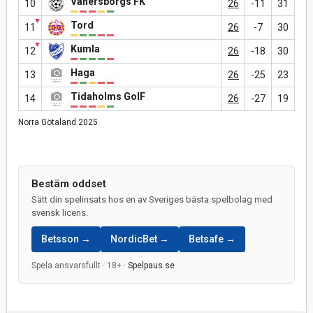
Vänersborgs FK
10
26
-11
31
▼
Tord
11
26
-7
30
▼
Kumla
12
26
-18
30
Haga
13
26
-25
23
Tidaholms GoIF
14
26
-27
19
Norra Götaland 2025
Bestäm oddset
Sätt din spelinsats hos en av Sveriges bästa spelbolag med
svensk licens.
Betsson →
NordicBet →
Betsafe →
Spela ansvarsfullt · 18+ ·
Spelpaus.se