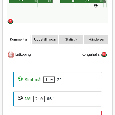
15'
30'
45'
1'
60'
75'
90'
3'
Kommentar
Uppställningar
Statistik
Händelser
Lidköping
Kongahälla
Straffmål
7'
1:0
Mål
66'
2:0