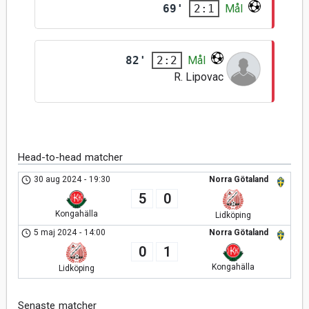
69'
Mål
2:1
82'
Mål
2:2
R. Lipovac
Head-to-head matcher
30 aug 2024
-
19:30
Norra Götaland
5
0
Kongahälla
Lidköping
5 maj 2024
-
14:00
Norra Götaland
0
1
Kongahälla
Lidköping
Senaste matcher