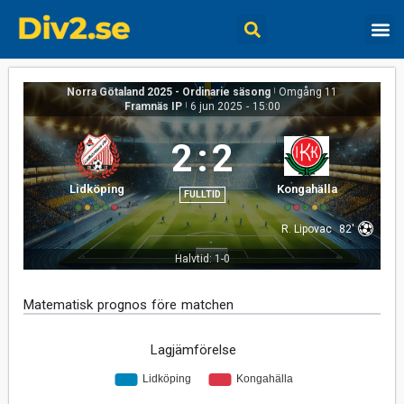
Norra Götaland 2025 - Ordinarie säsong
|
Omgång 11
Framnäs IP
|
6 jun 2025
-
15:00
2
:
2
Lidköping
Kongahälla
FULLTID
R. Lipovac
82'
Halvtid: 1-0
Matematisk prognos före matchen
Lagjämförelse