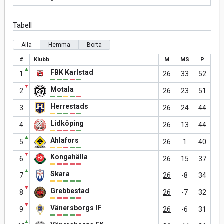
Tabell
Alla
Hemma
Borta
#
Klubb
M
MS
P
▲
FBK Karlstad
1
26
33
52
▼
Motala
2
26
23
51
Herrestads
3
26
24
44
Lidköping
4
26
13
44
▲
Ahlafors
5
26
1
40
▼
Kongahälla
6
26
15
37
▲
Skara
7
26
-8
34
▼
Grebbestad
8
26
-7
32
▼
Vänersborgs IF
9
26
-6
31
▲