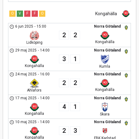
O
V
F
F
O
Kongahälla
6 jun 2025
-
15:00
Norra Götaland
2
2
Kongahälla
Lidköping
29 maj 2025
-
14:00
Norra Götaland
3
1
Kongahälla
Kumla
24 maj 2025
-
16:00
Norra Götaland
2
2
Kongahälla
Ahlafors
17 maj 2025
-
14:00
Norra Götaland
4
1
Kongahälla
Skara
10 maj 2025
-
14:00
Norra Götaland
2
3
Kongahälla
FBK Karlstad