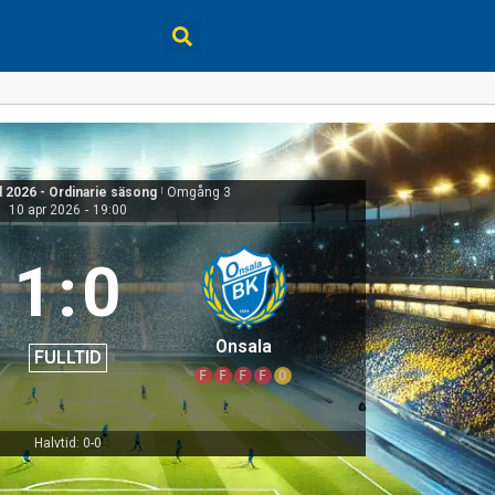
d 2026 - Ordinarie säsong
|
Omgång 3
10 apr 2026
-
19:00
1
:
0
Onsala
FULLTID
F
F
F
F
O
Halvtid: 0-0