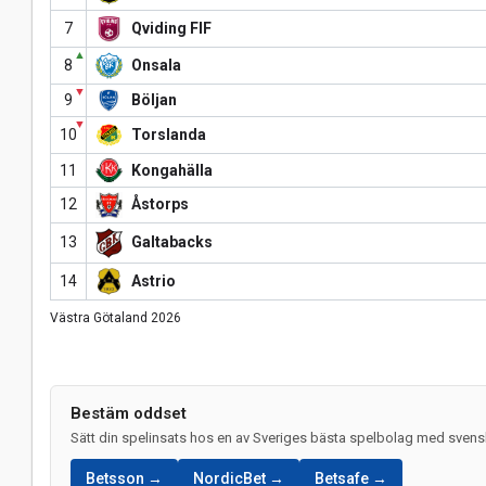
7
Qviding FIF
▲
8
Onsala
▼
9
Böljan
▼
10
Torslanda
11
Kongahälla
12
Åstorps
13
Galtabacks
14
Astrio
Västra Götaland 2026
Bestäm oddset
Sätt din spelinsats hos en av Sveriges bästa spelbolag med svensk
Betsson →
NordicBet →
Betsafe →