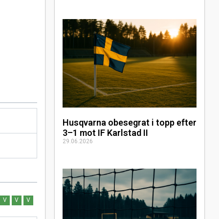
Husqvarna obesegrat i topp efter
3–1 mot IF Karlstad II
29.06.2026
V
V
V