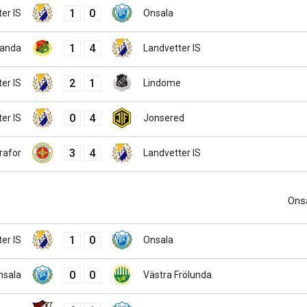
1
0
er IS
Onsala
1
4
landa
Landvetter IS
2
1
er IS
Lindome
0
4
er IS
Jonsered
3
4
rafor
Landvetter IS
Ons
1
0
er IS
Onsala
0
0
nsala
Västra Frölunda