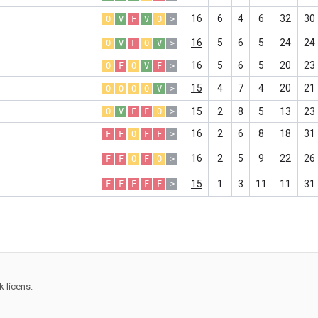
16
6
4
6
32
30
O
V
F
V
O
>
16
5
6
5
24
24
O
V
F
O
V
>
16
5
6
5
20
23
O
F
O
V
F
>
15
4
7
4
20
21
O
O
O
O
V
>
15
2
8
5
13
23
O
V
F
F
O
>
16
2
6
8
18
31
F
F
O
F
F
>
16
2
5
9
22
26
F
F
O
F
O
>
15
1
3
11
11
31
F
F
F
F
F
>
 licens.