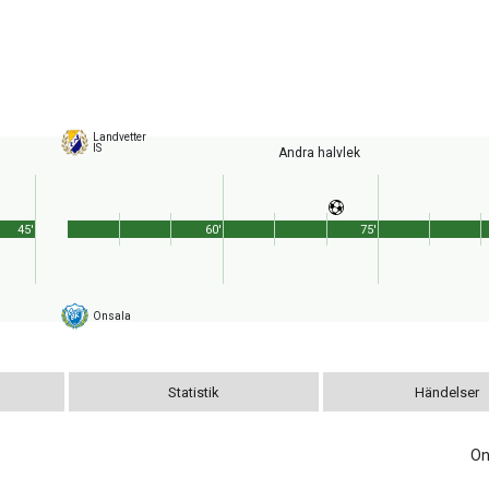
Landvetter
IS
Andra halvlek
45'
60'
75'
Onsala
Statistik
Händelser
On