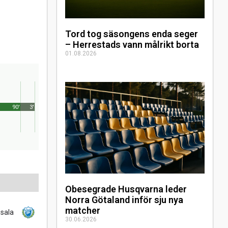
Tord tog säsongens enda seger
– Herrestads vann målrikt borta
01.08.2026
90'
3'
Obesegrade Husqvarna leder
Norra Götaland inför sju nya
matcher
sala
30.06.2026