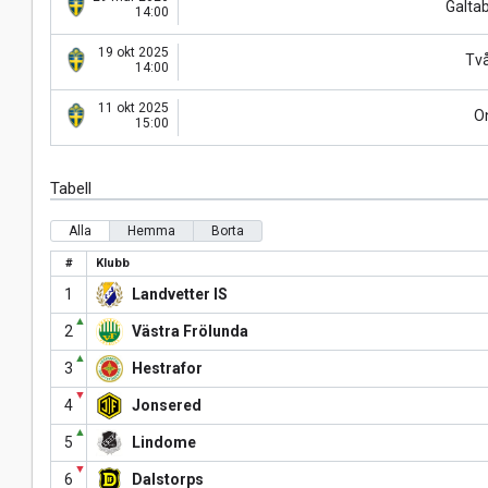
Galta
14:00
19 okt 2025
Tv
14:00
11 okt 2025
O
15:00
Tabell
Alla
Hemma
Borta
#
Klubb
1
Landvetter IS
▲
2
Västra Frölunda
▲
3
Hestrafor
▼
4
Jonsered
▲
5
Lindome
▼
6
Dalstorps