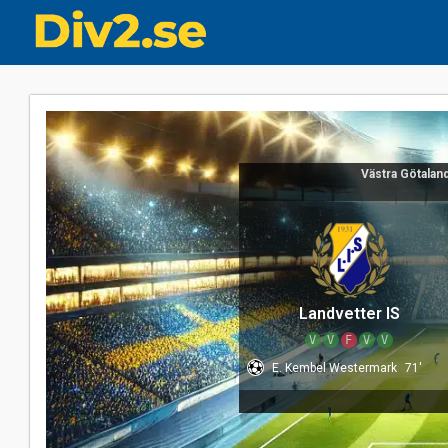
Västra Götalan
Landvetter IS
V
V
F
V
V
E. Kembel Westermark
71'