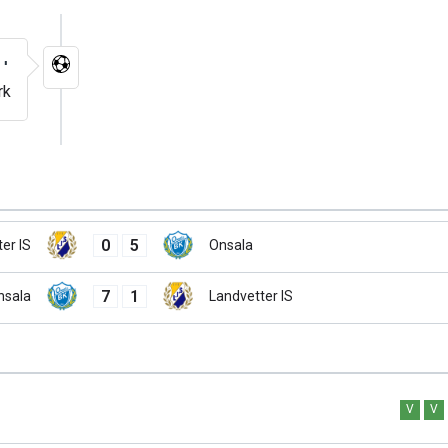
1'
rk
0
5
er IS
Onsala
7
1
nsala
Landvetter IS
V
V