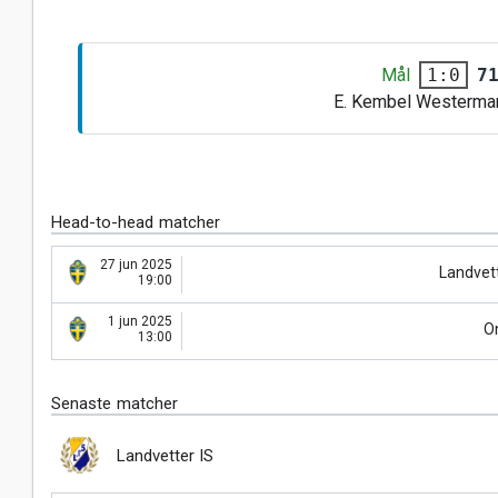
Mål
7
1:0
E. Kembel Westerma
Head-to-head matcher
27 jun 2025
Landvett
19:00
1 jun 2025
O
13:00
Senaste matcher
Landvetter IS