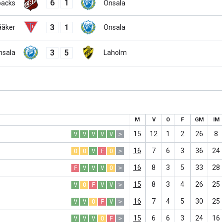
6
1
backs
Onsala
3
1
ååker
Onsala
3
5
nsala
Laholm
M
V
O
F
GM
IM
15
12
1
2
26
8
V
V
V
V
V
>
16
7
6
3
36
24
O
O
V
F
O
>
16
8
3
5
33
28
F
V
V
V
O
>
15
8
3
4
26
25
V
O
F
V
V
>
16
7
4
5
30
25
V
V
O
F
V
>
15
6
6
3
24
16
V
V
V
O
F
>