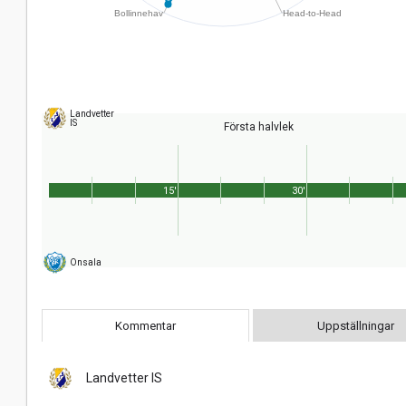
Landvetter
IS
Första halvlek
15'
30'
Onsala
Kommentar
Uppställningar
Landvetter IS