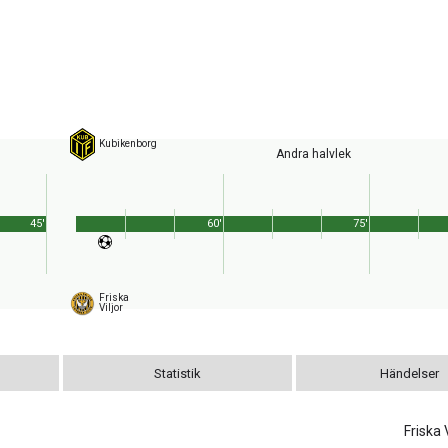
Kubikenborg
Andra halvlek
45'
60'
75'
Friska
Viljor
Statistik
Händelser
Friska V