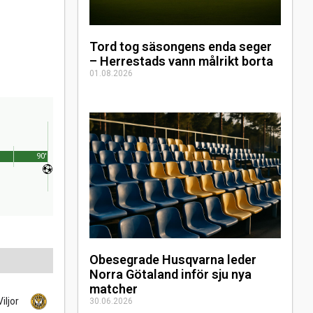
Tord tog säsongens enda seger
– Herrestads vann målrikt borta
01.08.2026
90'
Obesegrade Husqvarna leder
Norra Götaland inför sju nya
matcher
iljor
30.06.2026