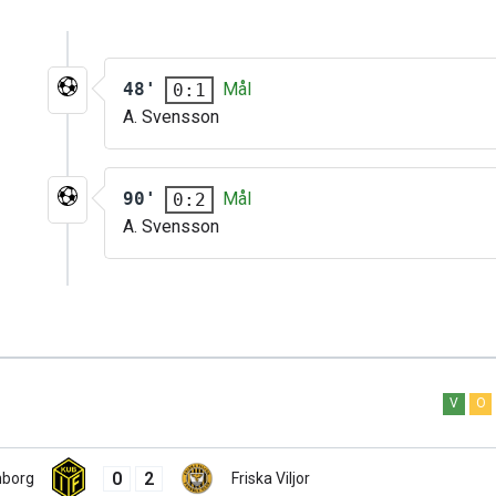
48'
Mål
0:1
A. Svensson
90'
Mål
0:2
A. Svensson
V
O
0
2
nborg
Friska Viljor