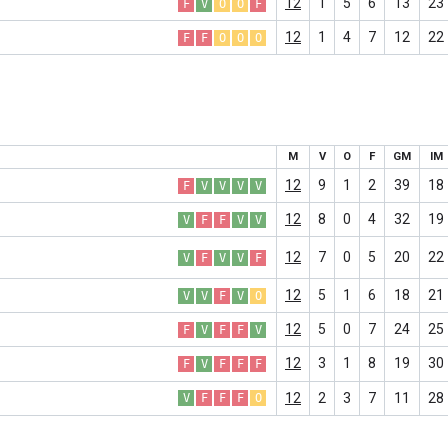
12
1
5
6
13
23
F
V
O
O
F
12
1
4
7
12
22
F
F
O
O
O
M
V
O
F
GM
IM
12
9
1
2
39
18
F
V
V
V
V
12
8
0
4
32
19
V
F
F
V
V
12
7
0
5
20
22
V
F
V
V
F
12
5
1
6
18
21
V
V
F
V
O
12
5
0
7
24
25
F
V
F
F
V
12
3
1
8
19
30
F
V
F
F
F
12
2
3
7
11
28
V
F
F
F
O