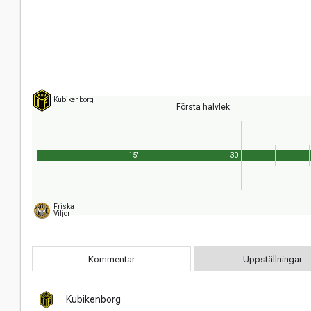
Kubikenborg
Första halvlek
15'
30'
Friska
Viljor
Kommentar
Uppställningar
Kubikenborg