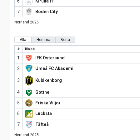
6
Kiruna FF
7
Boden City
Norrland 2025
Alla
Hemma
Borta
#
Klubb
1
IFK Östersund
2
Umeå FC Akademi
3
Kubikenborg
4
Gottne
5
Friska Viljor
6
Lucksta
7
Täfteå
Norrland 2025