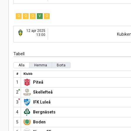
O
O
O
V
O
12 apr 2025
Kubike
13:00
Tabell
Alla
Hemma
Borta
#
Klubb
1
Piteå
▲
2
Skellefteå
▼
3
IFK Luleå
4
Bergnäsets
5
Boden