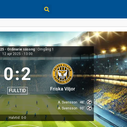
25 - Ordinarie säsong
|
Omgång 1
12 apr 2025
-
13:00
0
:
2
Friska Viljor
FULLTID
A. Svensson
48'
A. Svensson
90'
Halvtid: 0-0