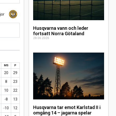
jor
Husqvarna vann och leder
fortsatt Norra Götaland
28.06.2026
MS
P
20
29
8
23
10
22
-8
13
Husqvarna tar emot Karlstad II i
-10
12
omgång 14 – jagarna spelar