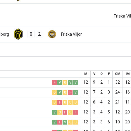
Friska Vil
0
2
nborg
Friska Viljor
M
V
O
F
GM
IM
12
9
2
1
32
12
F
V
O
V
V
12
7
2
3
24
16
O
V
O
F
V
12
6
4
2
21
11
O
F
O
O
O
12
3
4
5
12
20
V
O
F
O
F
12
3
3
6
10
20
V
F
V
O
O