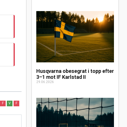
Husqvarna obesegrat i topp efter
3–1 mot IF Karlstad II
29.06.2026
F
V
F