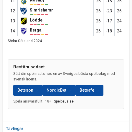
11
26
-15
26
Simrishamn
12
26
-23
26
Lödde
13
26
-17
24
Berga
14
26
-18
24
Södra Götaland 2024
Bestäm oddset
Sätt din spelinsats hos en av Sveriges bästa spelbolag med
svensk licens.
Betsson →
NordicBet →
Betsafe →
Spela ansvarsfullt · 18+ ·
Spelpaus.se
Tävlingar