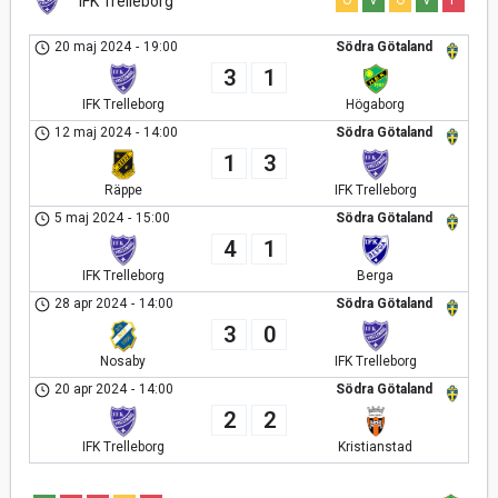
IFK Trelleborg
O
V
O
V
F
20 maj 2024
-
19:00
Södra Götaland
3
1
IFK Trelleborg
Högaborg
12 maj 2024
-
14:00
Södra Götaland
1
3
Räppe
IFK Trelleborg
5 maj 2024
-
15:00
Södra Götaland
4
1
IFK Trelleborg
Berga
28 apr 2024
-
14:00
Södra Götaland
3
0
Nosaby
IFK Trelleborg
20 apr 2024
-
14:00
Södra Götaland
2
2
IFK Trelleborg
Kristianstad