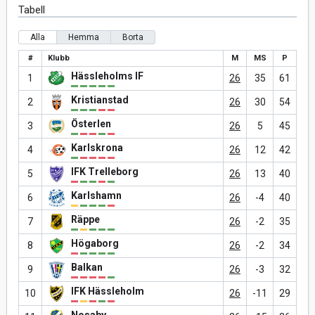
Tabell
Alla
Hemma
Borta
#
Klubb
M
MS
P
Hässleholms IF
1
26
35
61
Kristianstad
2
26
30
54
Österlen
3
26
5
45
Karlskrona
4
26
12
42
IFK Trelleborg
5
26
13
40
Karlshamn
6
26
-4
40
Räppe
7
26
-2
35
Högaborg
8
26
-2
34
Balkan
9
26
-3
32
IFK Hässleholm
10
26
-11
29
Nosaby