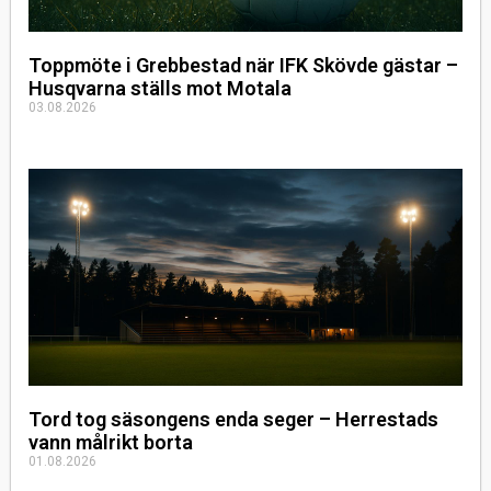
Toppmöte i Grebbestad när IFK Skövde gästar –
Husqvarna ställs mot Motala
03.08.2026
Tord tog säsongens enda seger – Herrestads
vann målrikt borta
01.08.2026