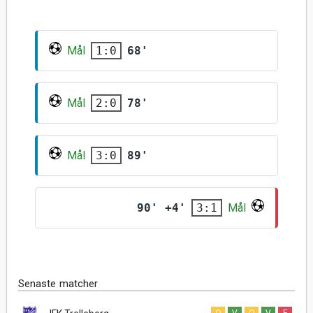
Mål
68'
1:0
Mål
78'
2:0
Mål
89'
3:0
90' +4'
Mål
3:1
Senaste matcher