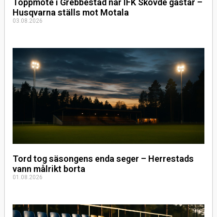
Toppmöte i Grebbestad när IFK Skövde gästar –
Husqvarna ställs mot Motala
03.08.2026
Tord tog säsongens enda seger – Herrestads
vann målrikt borta
01.08.2026