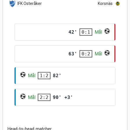
IFK Österåker
Korsnäs
42'
Mål
0:1
63'
Mål
0:2
Mål
82'
1:2
Mål
90' +3'
2:2
Head-to-head matcher