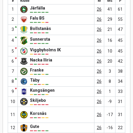
#
Klubb
M
MS
P
Järfälla
1
26
41
61
Falu BS
2
26
29
55
▲
Bollstanäs
3
26
21
47
▲
Sunnersta
4
26
16
45
▼
Viggbyholms IK
5
26
10
45
▼
Nacka Iliria
6
26
20
42
Franke
7
26
3
38
▲
Täby
8
26
8
34
▼
Kungsängen
9
26
1
33
Skiljebo
10
26
-9
31
Korsnäs
11
26
-17
31
Gute
12
26
-16
22