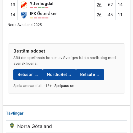
Ytterhogdal
13
26
-62
14
IFK Österåker
14
26
-45
11
Norra Svealand 2025
Bestäm oddset
Sätt din spelinsats hos en av Sveriges bästa spelbolag med
svensk licens.
Betsson →
NordicBet →
Betsafe →
Spela ansvarsfullt · 18+ ·
Spelpaus.se
Tävlingar
Norra Götaland