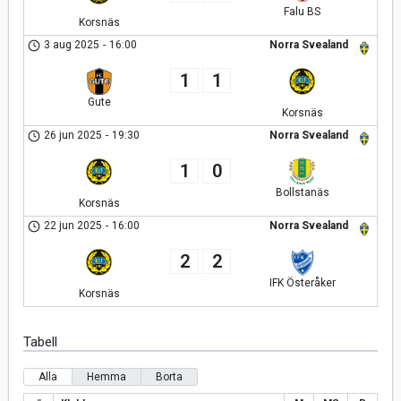
Falu BS
Korsnäs
3 aug 2025
-
16:00
Norra Svealand
1
1
Gute
Korsnäs
26 jun 2025
-
19:30
Norra Svealand
1
0
Bollstanäs
Korsnäs
22 jun 2025
-
16:00
Norra Svealand
2
2
IFK Österåker
Korsnäs
Tabell
Alla
Hemma
Borta