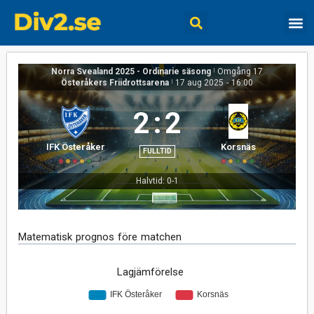
Norra Svealand 2025 - Ordinarie säsong
|
Omgång 17
Österåkers Friidrottsarena
|
17 aug 2025
-
16:00
2
:
2
IFK Österåker
Korsnäs
FULLTID
Halvtid: 0-1
Matematisk prognos före matchen
Lagjämförelse