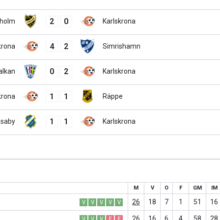
2
0
eholm
Karlskrona
4
2
krona
Simrishamn
0
2
alkan
Karlskrona
1
1
krona
Räppe
1
1
saby
Karlskrona
M
V
O
F
GM
IM
26
18
7
1
51
16
V
V
V
V
V
26
16
6
4
58
28
V
V
V
F
F