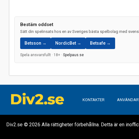
Bestäm oddset
Sätt din spelinsats hos en av Sveriges bästa spelbolag med svensk
Betsson →
NordicBet →
Betsafe →
Spela ansvarsfullt · 18+ ·
Spelpaus.se
KONTAKTER
ANVÄNDAR
Div2.se © 2026 Alla rättigheter förbehållna. Detta är en inoffi