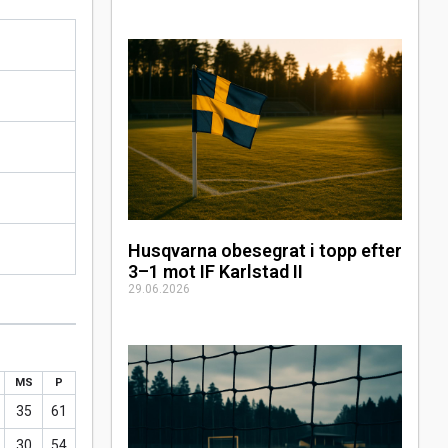
Husqvarna obesegrat i topp efter
3–1 mot IF Karlstad II
29.06.2026
MS
P
35
61
30
54