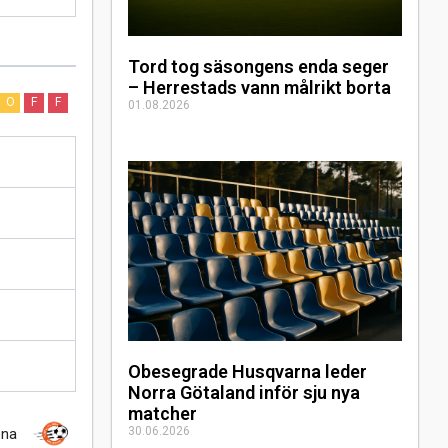
Tord tog säsongens enda seger
– Herrestads vann målrikt borta
O
F
F
01.08.2026
Obesegrade Husqvarna leder
Norra Götaland inför sju nya
matcher
30.06.2026
ona