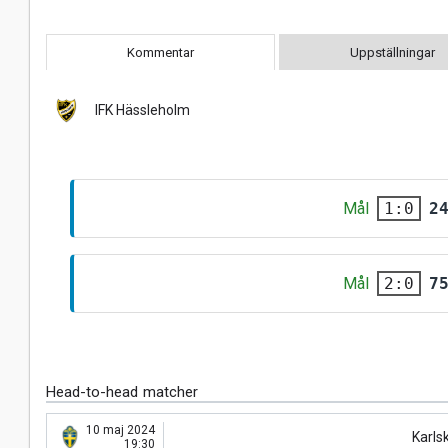
Kommentar
Uppställningar
IFK Hässleholm
Mål
2
1:0
Mål
7
2:0
Head-to-head matcher
10 maj 2024
Karls
19:30