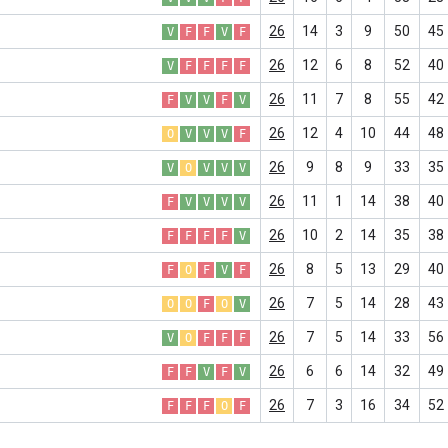
26
14
3
9
50
45
V
F
F
V
F
26
12
6
8
52
40
V
F
F
F
F
26
11
7
8
55
42
F
V
V
F
V
26
12
4
10
44
48
O
V
V
V
F
26
9
8
9
33
35
V
O
V
V
V
26
11
1
14
38
40
F
V
V
V
V
26
10
2
14
35
38
F
F
F
F
V
26
8
5
13
29
40
F
O
F
V
F
26
7
5
14
28
43
O
O
F
O
V
26
7
5
14
33
56
V
O
F
F
F
26
6
6
14
32
49
F
F
V
F
V
26
7
3
16
34
52
F
F
F
O
F