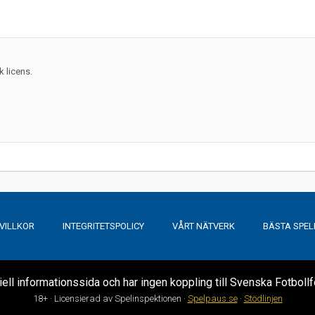
 licens.
VILLKOR
INTEGRITETSPOLICY
VÅRT NÄTVERK
BÄSTA SPE
ciell informationssida och har ingen koppling till Svenska Fotboll
18+ · Licensierad av Spelinspektionen ·
Spelpaus.se
·
Stödlinjen