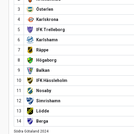
3
Österlen
4
Karlskrona
5
IFK Trelleborg
6
Karlshamn
7
Räppe
8
Högaborg
9
Balkan
10
IFK Hässleholm
11
Nosaby
12
Simrishamn
13
Lödde
14
Berga
Södra Götaland 2024