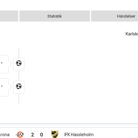
Statistik
Händelser
Karls
4'
5'
2
0
krona
IFK Hässleholm