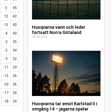
5
45
12
42
13
40
Husqvarna vann och leder
fortsatt Norra Götaland
-4
40
28.06.2026
-2
35
-2
34
-3
32
-11
29
-15
26
-23
26
-17
24
-18
24
Husqvarna tar emot Karlstad II i
omgång 14 – jagarna spelar