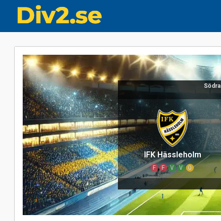
Södra
IFK Hässleholm
F
F
V
V
O