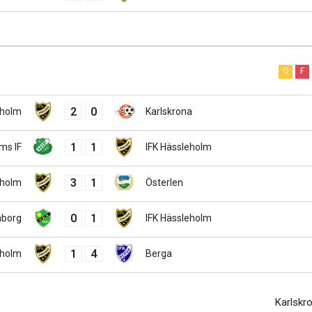
O
F
2
0
eholm
Karlskrona
1
1
ms IF
IFK Hässleholm
3
1
eholm
Österlen
0
1
borg
IFK Hässleholm
1
4
eholm
Berga
Karlskr