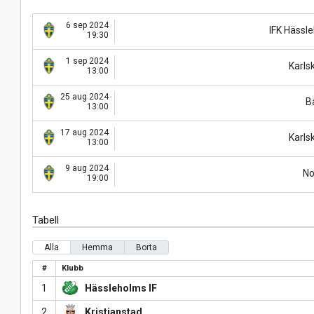
6 sep 2024
IFK Hässl
19:30
1 sep 2024
Karls
13:00
25 aug 2024
B
13:00
17 aug 2024
Karls
13:00
9 aug 2024
No
19:00
Tabell
Alla
Hemma
Borta
#
Klubb
1
Hässleholms IF
2
Kristianstad