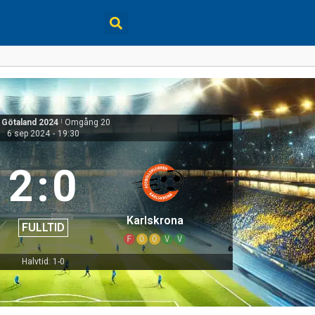
 Götaland 2024
|
Omgång 20
6 sep 2024
-
19:30
2
:
0
Karlskrona
FULLTID
F
O
O
V
V
Halvtid: 1-0