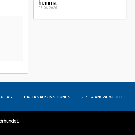
hemma
25.06.2026
LBOLAG
BÄSTA VÄLKOMSTBONUS
SPELA ANSVARSFULLT
förbundet.