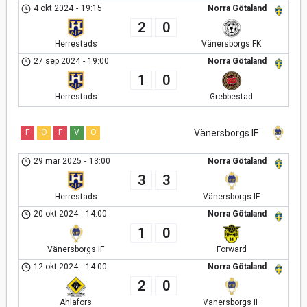
4 okt 2024
-
19:15
Norra Götaland
2
0
Herrestads
Vänersborgs FK
27 sep 2024
-
19:00
Norra Götaland
1
0
Herrestads
Grebbestad
F
O
F
V
O
Vänersborgs IF
29 mar 2025
-
13:00
Norra Götaland
3
3
Herrestads
Vänersborgs IF
20 okt 2024
-
14:00
Norra Götaland
1
0
Vänersborgs IF
Forward
12 okt 2024
-
14:00
Norra Götaland
2
0
Ahlafors
Vänersborgs IF