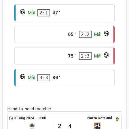
Mål
47'
2:1
65'
Mål
2:2
75'
Mål
2:3
Mål
80'
3:3
Head-to-head matcher
31 aug 2024
-
13:00
Norra Götaland
2
4