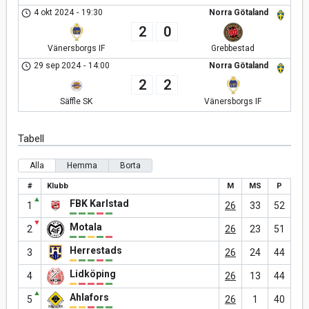
4 okt 2024
-
19:30
Norra Götaland
2
0
Vänersborgs IF
Grebbestad
29 sep 2024
-
14:00
Norra Götaland
2
2
Säffle SK
Vänersborgs IF
Tabell
Alla
Hemma
Borta
#
Klubb
M
MS
P
▲
FBK Karlstad
1
26
33
52
▼
Motala
2
26
23
51
Herrestads
3
26
24
44
Lidköping
4
26
13
44
▲
Ahlafors
5
26
1
40