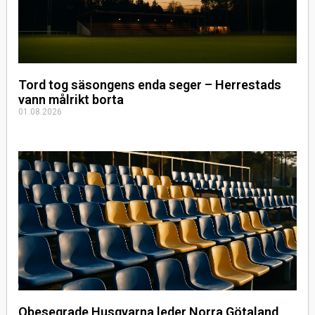
Tord tog säsongens enda seger – Herrestads
vann målrikt borta
01.08.2026
Obesegrade Husqvarna leder Norra Götaland