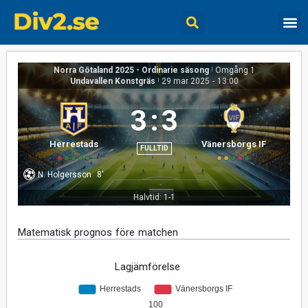
Norra Götaland 2025 - Ordinarie säsong
|
Omgång 1
Undavallen Konstgräs
|
29 mar 2025
-
13:00
3
:
3
Herrestads
Vänersborgs IF
FULLTID
N. Holgersson
8'
Halvtid: 1-1
Matematisk prognos före matchen
Lagjämförelse