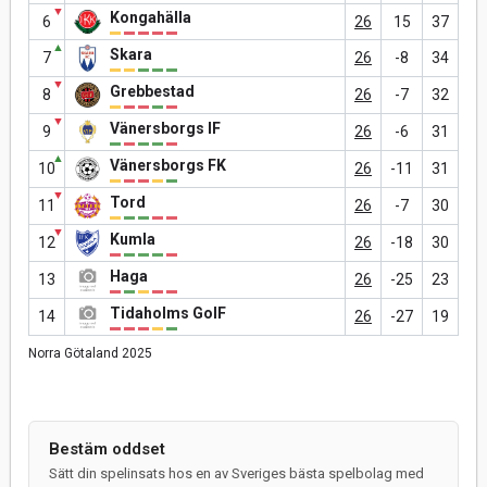
▼
Kongahälla
6
26
15
37
▲
Skara
7
26
-8
34
▼
Grebbestad
8
26
-7
32
▼
Vänersborgs IF
9
26
-6
31
▲
Vänersborgs FK
10
26
-11
31
▼
Tord
11
26
-7
30
▼
Kumla
12
26
-18
30
Haga
13
26
-25
23
Tidaholms GoIF
14
26
-27
19
Norra Götaland 2025
Bestäm oddset
Sätt din spelinsats hos en av Sveriges bästa spelbolag med