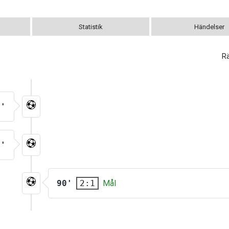
Statistik
Händelser
R
5'
8'
90'
Mål
2:1