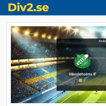
Södra
Hässleholms IF
O
V