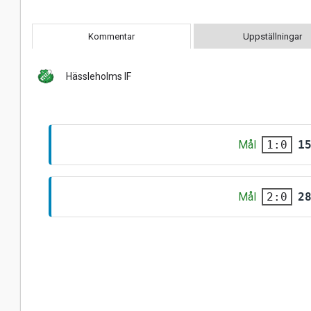
Kommentar
Uppställningar
Hässleholms IF
Mål
1
1:0
Mål
2
2:0