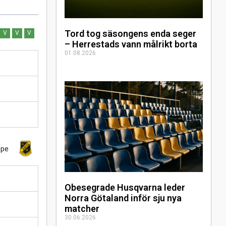
Tord tog säsongens enda seger
V
V
V
– Herrestads vann målrikt borta
01.08.2026
ppe
Obesegrade Husqvarna leder
Norra Götaland inför sju nya
matcher
30.06.2026