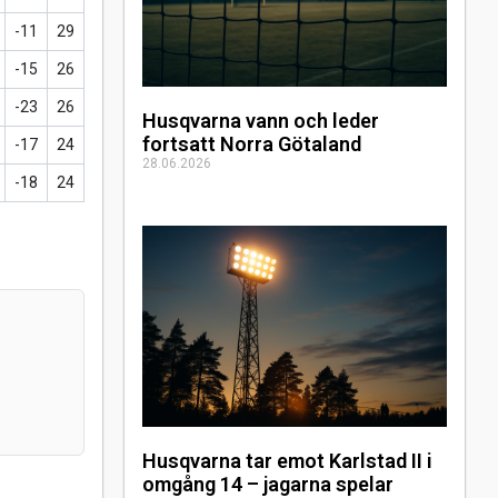
-11
29
-15
26
-23
26
Husqvarna vann och leder
fortsatt Norra Götaland
-17
24
28.06.2026
-18
24
Husqvarna tar emot Karlstad II i
omgång 14 – jagarna spelar