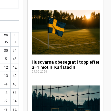
MS
P
35
61
30
54
5
45
Husqvarna obesegrat i topp efter
3–1 mot IF Karlstad II
12
42
29.06.2026
13
40
-4
40
-2
35
-2
34
-3
32