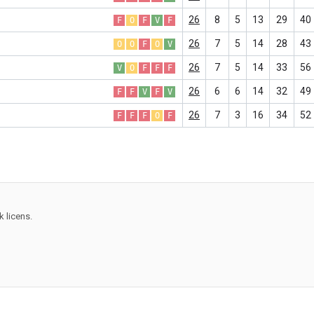
26
8
5
13
29
40
F
O
F
V
F
26
7
5
14
28
43
O
O
F
O
V
26
7
5
14
33
56
V
O
F
F
F
26
6
6
14
32
49
F
F
V
F
V
26
7
3
16
34
52
F
F
F
O
F
 licens.