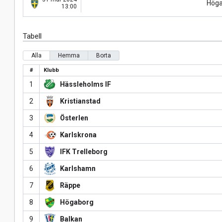
Höga
13:00
Tabell
Alla
Hemma
Borta
#
Klubb
1
Hässleholms IF
2
Kristianstad
3
Österlen
4
Karlskrona
5
IFK Trelleborg
6
Karlshamn
7
Räppe
8
Högaborg
9
Balkan