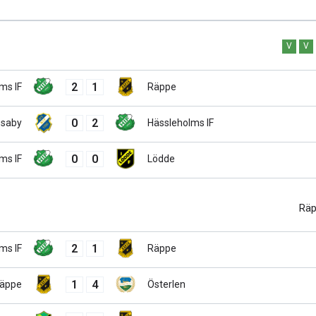
V
V
2
1
ms IF
Räppe
0
2
saby
Hässleholms IF
0
0
ms IF
Lödde
Rä
2
1
ms IF
Räppe
1
4
äppe
Österlen