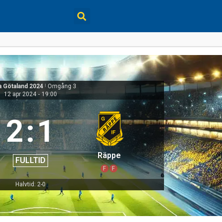
 Götaland 2024
|
Omgång 3
12 apr 2024
-
19:00
2
:
1
Räppe
FULLTID
F
F
Halvtid: 2-0