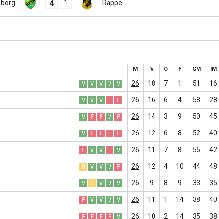
4
1
borg
Räppe
M
V
O
F
GM
IM
26
18
7
1
51
16
V
V
V
V
V
26
16
6
4
58
28
V
V
V
F
F
26
14
3
9
50
45
V
F
F
V
F
26
12
6
8
52
40
V
F
F
F
F
26
11
7
8
55
42
F
V
V
F
V
26
12
4
10
44
48
O
V
V
V
F
26
9
8
9
33
35
V
O
V
V
V
26
11
1
14
38
40
F
V
V
V
V
26
10
2
14
35
38
F
F
F
F
V