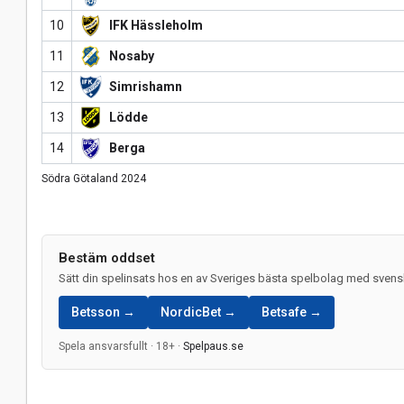
10
IFK Hässleholm
11
Nosaby
12
Simrishamn
13
Lödde
14
Berga
Södra Götaland 2024
Bestäm oddset
Sätt din spelinsats hos en av Sveriges bästa spelbolag med svensk
Betsson →
NordicBet →
Betsafe →
Spela ansvarsfullt · 18+ ·
Spelpaus.se