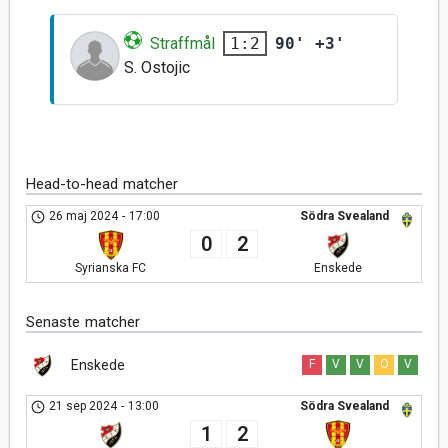
Straffmål
90' +3'
1:2
S. Ostojic
Head-to-head matcher
26 maj 2024
-
17:00
Södra Svealand
0
2
Syrianska FC
Enskede
Senaste matcher
Enskede
F
V
V
O
V
21 sep 2024
-
13:00
Södra Svealand
1
2