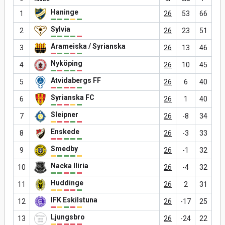
Haninge
1
26
53
66
Sylvia
2
26
23
51
Arameiska / Syrianska
3
26
13
46
Nyköping
4
26
10
45
Atvidabergs FF
5
26
6
40
Syrianska FC
6
26
1
40
Sleipner
7
26
-8
34
Enskede
8
26
-3
33
Smedby
9
26
-1
32
Nacka Iliria
10
26
-4
32
Huddinge
11
26
2
31
IFK Eskilstuna
12
26
-17
25
Ljungsbro
13
26
-24
22