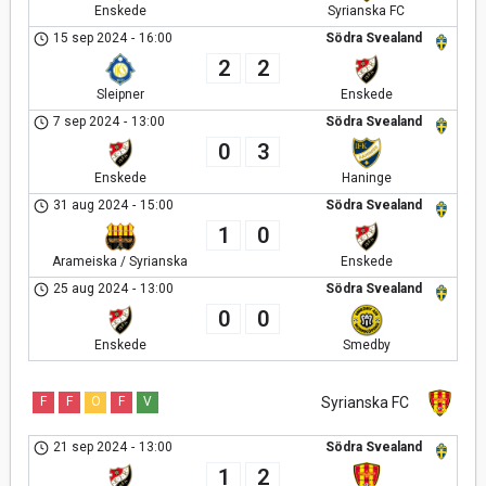
Enskede
Syrianska FC
15 sep 2024
-
16:00
Södra Svealand
2
2
Sleipner
Enskede
7 sep 2024
-
13:00
Södra Svealand
0
3
Enskede
Haninge
31 aug 2024
-
15:00
Södra Svealand
1
0
Arameiska / Syrianska
Enskede
25 aug 2024
-
13:00
Södra Svealand
0
0
Enskede
Smedby
F
F
O
F
V
Syrianska FC
21 sep 2024
-
13:00
Södra Svealand
1
2