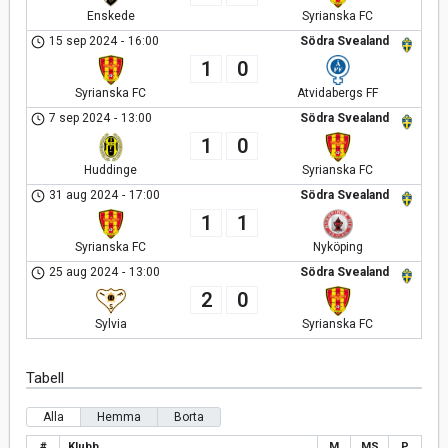
Enskede
Syrianska FC
15 sep 2024
-
16:00
Södra Svealand
1
0
Syrianska FC
Atvidabergs FF
7 sep 2024
-
13:00
Södra Svealand
1
0
Huddinge
Syrianska FC
31 aug 2024
-
17:00
Södra Svealand
1
1
Syrianska FC
Nyköping
25 aug 2024
-
13:00
Södra Svealand
2
0
Sylvia
Syrianska FC
Tabell
Alla
Hemma
Borta
#
Klubb
M
MS
P