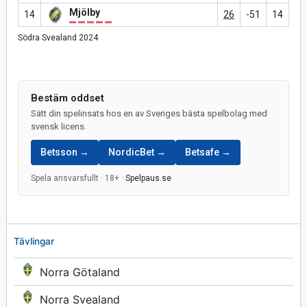
Mjölby
14
26
-51
14
Södra Svealand 2024
Bestäm oddset
Sätt din spelinsats hos en av Sveriges bästa spelbolag med
svensk licens.
Betsson →
NordicBet →
Betsafe →
Spela ansvarsfullt · 18+ ·
Spelpaus.se
Tävlingar
Norra Götaland
Norra Svealand