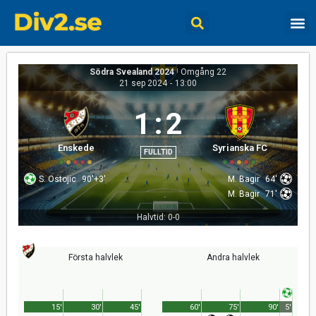
Södra Svealand 2024
|
Omgång 22
21 sep 2024
-
13:00
1
:
2
Enskede
Syrianska FC
FULLTID
S. Ostojic
90'+3'
M. Bagir
64'
M. Bagir
71'
Halvtid: 0-0
Första halvlek
Andra halvlek
15'
30'
45'
60'
75'
90'
5'