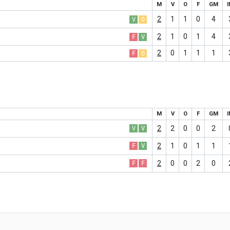
M
V
O
F
GM
2
1
1
0
4
V
O
2
1
0
1
4
F
V
2
0
1
1
1
F
O
M
V
O
F
GM
2
2
0
0
2
V
V
2
1
0
1
1
F
V
2
0
0
2
0
F
F