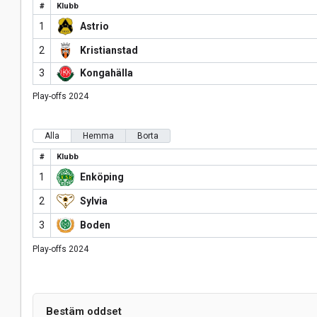
#
Klubb
1
Astrio
2
Kristianstad
3
Kongahälla
Play-offs 2024
Alla
Hemma
Borta
#
Klubb
1
Enköping
2
Sylvia
3
Boden
Play-offs 2024
Bestäm oddset