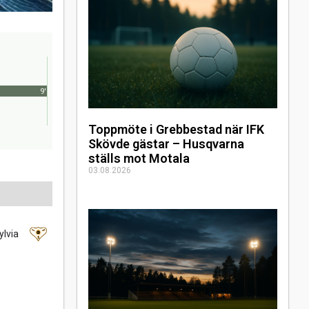
9'
Toppmöte i Grebbestad när IFK
Skövde gästar – Husqvarna
ställs mot Motala
03.08.2026
ylvia