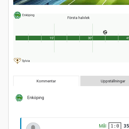
Enköping
Första halvlek
15'
30'
45
Sylvia
Kommentar
Uppställningar
Enköping
Mål
3
1:0