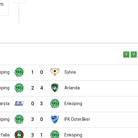
öm
V
V
1
0
öping
Sylvia
2
4
öping
Arlanda
0
3
arsta
Enköping
3
0
öping
IFK Österåker
3
1
fälla
Enköping