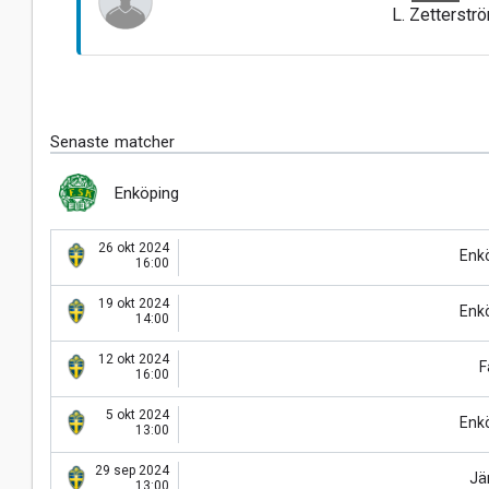
L. Zetterstr
Senaste matcher
Enköping
26 okt 2024
Enk
16:00
19 okt 2024
Enk
14:00
12 okt 2024
F
16:00
5 okt 2024
Enk
13:00
29 sep 2024
Jär
13:00