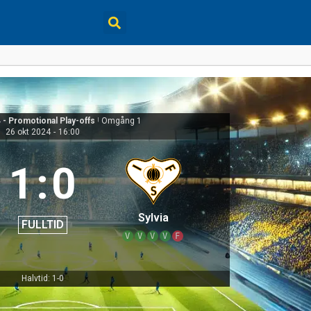
 - Promotional Play-offs
|
Omgång 1
26 okt 2024
-
16:00
1
:
0
Sylvia
FULLTID
V
V
V
V
F
Halvtid: 1-0