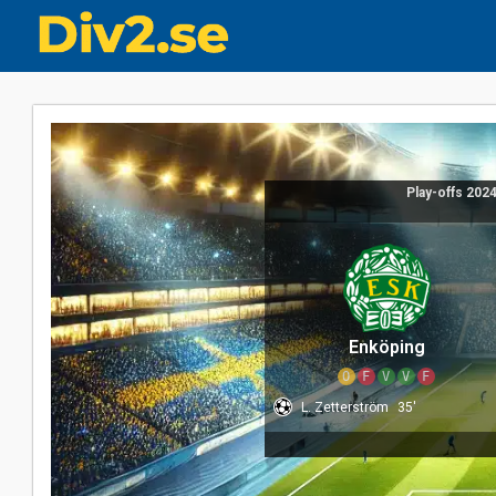
Play-offs 2024
Enköping
O
F
V
V
F
L. Zetterström
35'