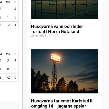
IM
MS
P
3
1
4
3
1
3
3
-2
1
Husqvarna vann och leder
fortsatt Norra Götaland
28.06.2026
IM
MS
P
0
2
6
1
0
3
2
-2
0
Husqvarna tar emot Karlstad II i
omgång 14 – jagarna spelar