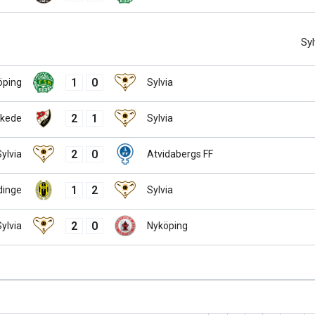
Syl
1
0
öping
Sylvia
2
1
kede
Sylvia
2
0
ylvia
Atvidabergs FF
1
2
dinge
Sylvia
2
0
ylvia
Nyköping