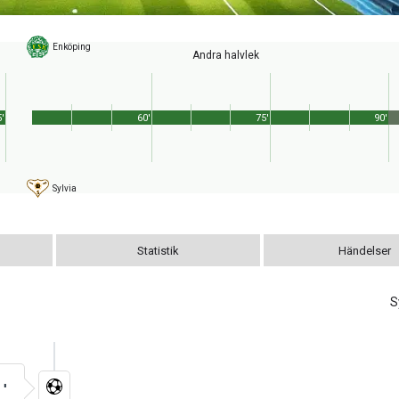
Enköping
Andra halvlek
'
60'
75'
90'
Sylvia
Statistik
Händelser
S
5'