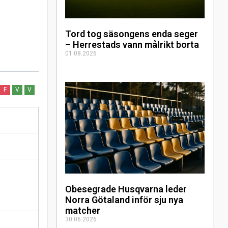
Tord tog säsongens enda seger
– Herrestads vann målrikt borta
01.08.2026
F
V
V
Obesegrade Husqvarna leder
Norra Götaland inför sju nya
matcher
30.06.2026