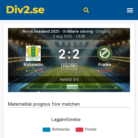
Norra Svealand 2025 - Ordinarie säsong
|
Omgång 15
3 aug 2025
-
14:00
2
:
2
Bollstanäs
Franke
FULLTID
Halvtid: 0-0
Matematisk prognos före matchen
Lagjämförelse