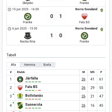
Skiljebo
Franke
15 jun 2025
-
16:00
Norra Svealand
0
1
Franke
Falu BS
6 jun 2025
-
19:30
Norra Svealand
1
0
Nacka Iliria
Franke
Tabell
Alla
Hemma
Borta
#
Klubb
M
MS
P
Järfälla
1
26
41
61
Falu BS
2
26
29
55
▲
Bollstanäs
3
26
21
47
▲
Sunnersta
4
26
16
45