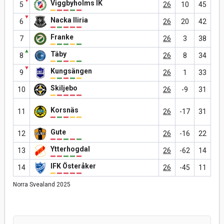
▼
Viggbyholms IK
5
26
10
45
▼
Nacka Iliria
6
26
20
42
Franke
7
26
3
38
▲
Täby
8
26
8
34
▼
Kungsängen
9
26
1
33
Skiljebo
10
26
-9
31
Korsnäs
11
26
-17
31
Gute
12
26
-16
22
Ytterhogdal
13
26
-62
14
IFK Österåker
14
26
-45
11
Norra Svealand 2025