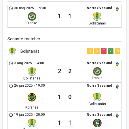
30 maj 2025
-
19:30
Norra Svealand
1
1
Franke
Bollstanäs
Senaste matcher
Bollstanäs
O
O
F
V
O
3 aug 2025
-
14:00
Norra Svealand
2
2
Franke
Bollstanäs
26 jun 2025
-
19:30
Norra Svealand
1
0
Bollstanäs
Korsnäs
19 jun 2025
-
20:00
Norra Svealand
1
1