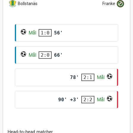
Bollstanäs
Franke
Mål
56'
1:0
Mål
66'
2:0
78'
Mål
2:1
90' +3'
Mål
2:2
Head-to-head matcher