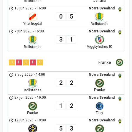
Järfälla
Bollstanäs
15 jun 2025
-
16:00
Norra Svealand
0
5
Ytterhogdal
Bollstanäs
7 jun 2025
-
16:00
Norra Svealand
3
1
Viggbyholms IK
Bollstanäs
O
F
O
F
O
Franke
3 aug 2025
-
14:00
Norra Svealand
2
2
Franke
Bollstanäs
27 jun 2025
-
19:00
Norra Svealand
1
2
Franke
Täby
19 jun 2025
-
19:00
Norra Svealand
5
3