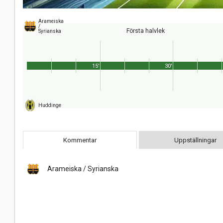
Arameiska
/
Första halvlek
Syrianska
15'
30'
Huddinge
Kommentar
Uppställningar
Arameiska / Syrianska