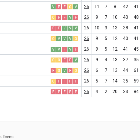
26
11
7
8
42
41
V
F
F
O
V
26
9
7
10
40
48
O
F
F
V
F
26
10
3
13
38
41
F
F
V
V
V
26
9
5
12
40
41
O
V
V
V
O
26
9
5
12
41
45
V
V
F
V
F
26
9
4
13
37
35
O
O
F
F
V
26
6
7
13
44
61
F
O
V
F
O
26
5
7
14
35
59
O
F
F
F
F
26
4
2
20
33
84
F
F
F
F
F
 licens.