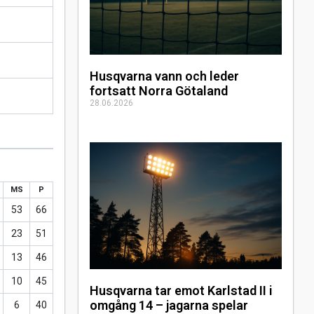
Husqvarna vann och leder
fortsatt Norra Götaland
28.06.2026
MS
P
53
66
23
51
13
46
10
45
Husqvarna tar emot Karlstad II i
omgång 14 – jagarna spelar
6
40