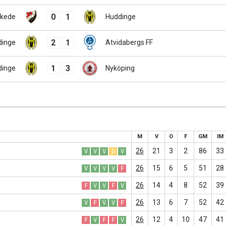
0
1
kede
Huddinge
2
1
dinge
Atvidabergs FF
1
3
dinge
Nyköping
M
V
O
F
GM
IM
26
21
3
2
86
33
V
V
V
O
V
26
15
6
5
51
28
V
V
V
V
F
26
14
4
8
52
39
F
V
V
F
V
26
13
6
7
52
42
V
F
V
V
F
26
12
4
10
47
41
F
V
F
F
V