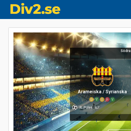
Södra
Arameiska / Syrianska
O
V
O
F
V
R. Poles
67'