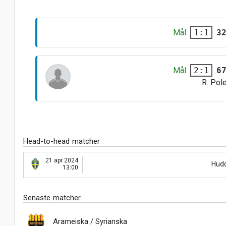
Mål
3
1:1
Mål
6
2:1
R. Pol
Head-to-head matcher
21 apr 2024
Hud
13:00
Senaste matcher
Arameiska / Syrianska