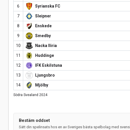
6
Syrianska FC
7
Sleipner
8
Enskede
9
Smedby
10
Nacka Iliria
11
Huddinge
12
IFK Eskilstuna
13
Ljungsbro
14
Mjölby
Södra Svealand 2024
Bestäm oddset
Sätt din spelinsats hos en av Sveriges bästa spelbolag med svensk