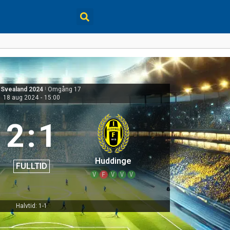
 Svealand 2024
|
Omgång 17
18 aug 2024
-
15:00
2
:
1
Huddinge
FULLTID
V
F
V
V
V
Halvtid: 1-1