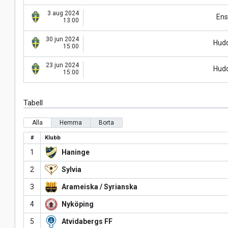
3 aug 2024
Ens
13:00
30 jun 2024
Hud
15:00
23 jun 2024
Hud
15:00
Tabell
Alla
Hemma
Borta
#
Klubb
1
Haninge
2
Sylvia
3
Arameiska / Syrianska
4
Nyköping
5
Atvidabergs FF