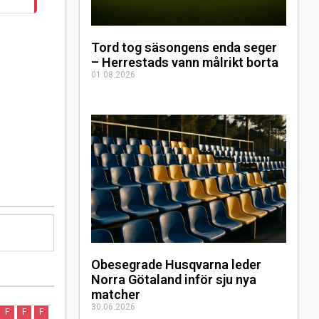
Tord tog säsongens enda seger
– Herrestads vann målrikt borta
01.08.2026
Obesegrade Husqvarna leder
Norra Götaland inför sju nya
matcher
30.06.2026
F
F
F