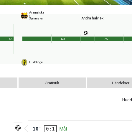
Arameiska
/
Andra halvlek
Syrianska
45'
60'
75'
Huddinge
Statistik
Händelser
Hudd
10'
Mål
0:1