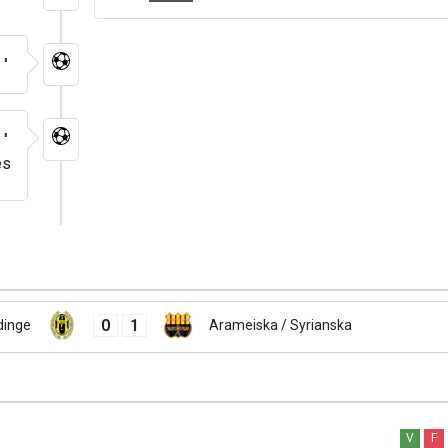
2'
7'
es
0
1
dinge
Arameiska / Syrianska
V
F