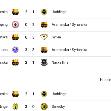
2
1
anska
Huddinge
0
2
öping
Arameiska / Syrianska
0
3
anska
Sylvia
3
3
lstuna
Arameiska / Syrianska
3
1
anska
Nacka Iliria
Huddi
2
1
anska
Huddinge
3
0
dinge
Smedby