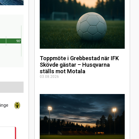
90'
Toppmöte i Grebbestad när IFK
Skövde gästar – Husqvarna
ställs mot Motala
03.08.2026
inge