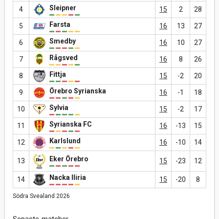
Sleipner
4
15
2
28
Farsta
5
16
13
27
Smedby
6
16
10
27
Rågsved
7
16
8
26
Fittja
8
15
-2
20
Örebro Syrianska
9
16
-1
18
Sylvia
10
15
-2
17
Syrianska FC
11
16
-13
15
Karlslund
12
16
-10
14
Eker Örebro
13
15
-23
12
Nacka Iliria
14
15
-20
8
Södra Svealand 2026
Senaste matcher