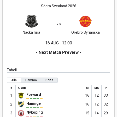
Södra Svealand 2026
vs
Nacka Iliria
Örebro Syrianska
16 AUG
12:00
- Next Match Preview -
Tabell
Alla
Hemma
Borta
#
Klubb
M
MS
P
Forward
1
16
12
33
Haninge
2
16
12
32
Nyköping
3
15
14
29