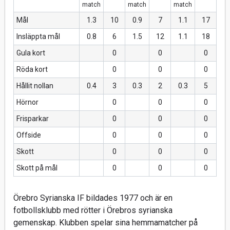
match
match
match
Mål
1.3
10
0.9
7
1.1
17
Insläppta mål
0.8
6
1.5
12
1.1
18
Gula kort
0
0
0
Röda kort
0
0
0
Hållit nollan
0.4
3
0.3
2
0.3
5
Hörnor
0
0
0
Frisparkar
0
0
0
Offside
0
0
0
Skott
0
0
0
Skott på mål
0
0
0
Örebro Syrianska IF bildades 1977 och är en
fotbollsklubb med rötter i Örebros syrianska
gemenskap. Klubben spelar sina hemmamatcher på