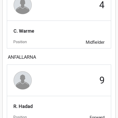
4
C. Warme
Position
Midfielder
ANFALLARNA
9
R. Hadad
Position
Forward