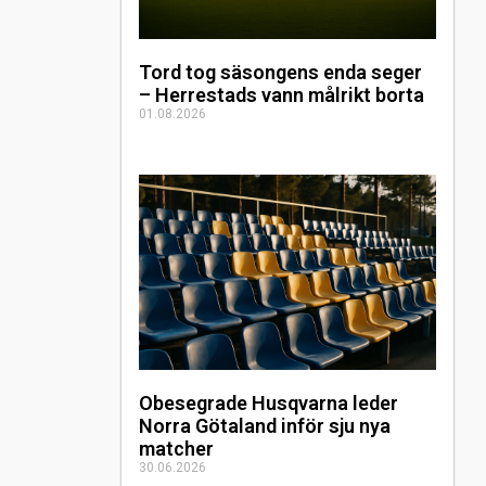
Tord tog säsongens enda seger
– Herrestads vann målrikt borta
01.08.2026
Obesegrade Husqvarna leder
Norra Götaland inför sju nya
matcher
30.06.2026