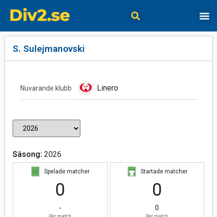
S. Sulejmanovski
Linero
Nuvarande klubb
Säsong:
2026
Spelade matcher
Startade matcher
0
0
-
0
Per match
Per match