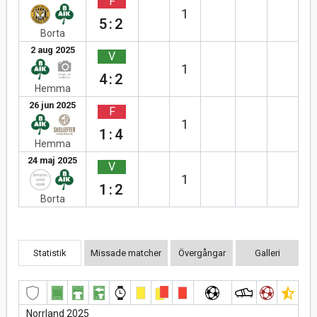
F
1
5:2
Borta
2 aug 2025
V
1
4:2
Hemma
26 jun 2025
F
1
1:4
Hemma
24 maj 2025
V
1
1:2
Borta
Statistik
Missade matcher
Övergångar
Galleri
Norrland 2025