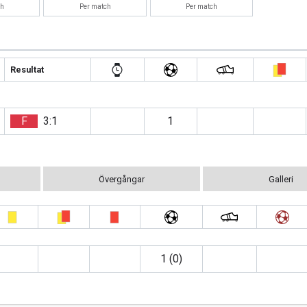
ch
Per match
Per match
Resultat
F
3:1
1
Övergångar
Galleri
1 (0)