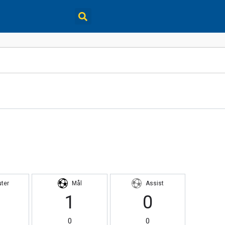
uter
Mål
Assist
1
0
0
0