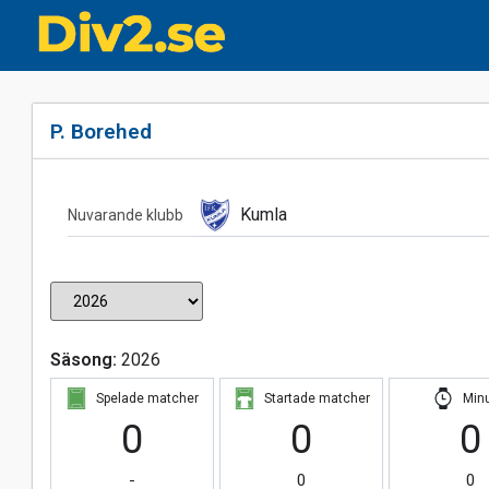
P. Borehed
Kumla
Nuvarande klubb
Säsong:
2026
Spelade matcher
Startade matcher
Min
0
0
0
-
0
0