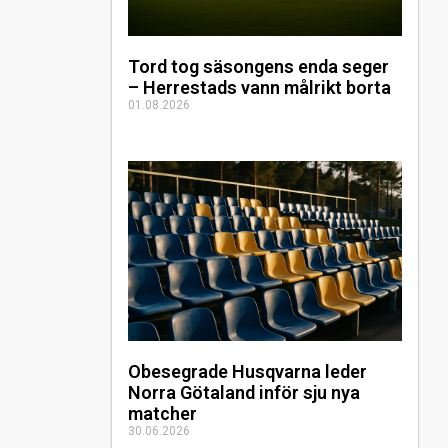
Tord tog säsongens enda seger
– Herrestads vann målrikt borta
01.08.2026
Obesegrade Husqvarna leder
Norra Götaland inför sju nya
matcher
30.06.2026