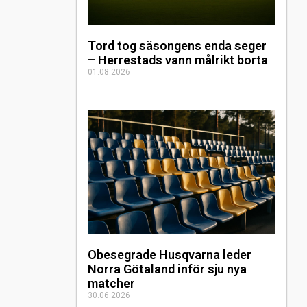
Tord tog säsongens enda seger
– Herrestads vann målrikt borta
01.08.2026
Obesegrade Husqvarna leder
Norra Götaland inför sju nya
matcher
30.06.2026