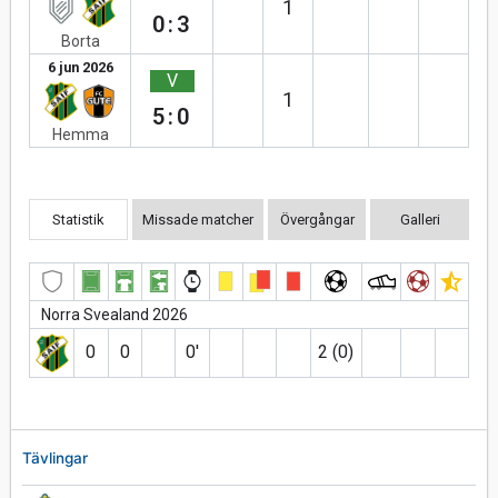
1
0:3
Borta
6 jun 2026
V
1
5:0
Hemma
Statistik
Missade matcher
Övergångar
Galleri
Norra Svealand 2026
0
0
0′
2 (0)
Tävlingar