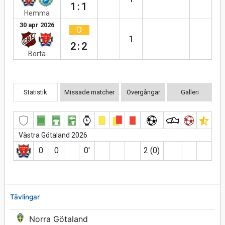
1:1
Hemma
30 apr 2026
O
1
2:2
Borta
Statistik
Missade matcher
Övergångar
Galleri
Västra Götaland 2026
0
0
0′
2 (0)
Tävlingar
Norra Götaland