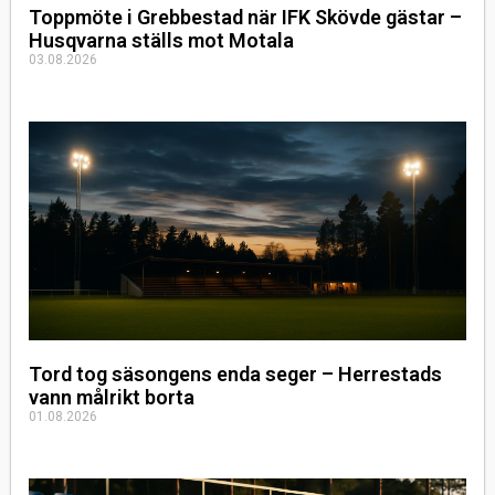
Toppmöte i Grebbestad när IFK Skövde gästar –
Husqvarna ställs mot Motala
03.08.2026
Tord tog säsongens enda seger – Herrestads
vann målrikt borta
01.08.2026