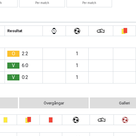
ch
Per match
Per match
Resultat
O
2:2
1
V
6:0
1
V
0:2
1
Övergångar
Galleri