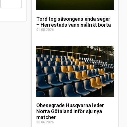
Tord tog säsongens enda seger
– Herrestads vann målrikt borta
01.08.2026
Obesegrade Husqvarna leder
Norra Götaland inför sju nya
matcher
30.06.2026