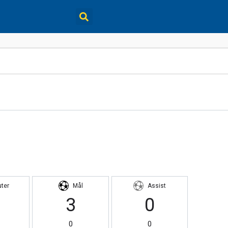
uter
Mål
Assist
3
0
0
0