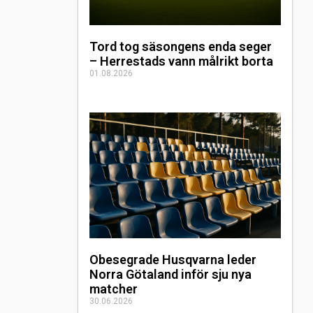
Tord tog säsongens enda seger
– Herrestads vann målrikt borta
01.08.2026
Obesegrade Husqvarna leder
Norra Götaland inför sju nya
matcher
30.06.2026