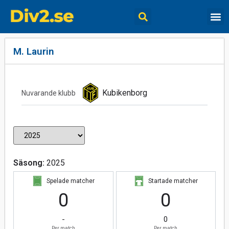
M. Laurin
Kubikenborg
Nuvarande klubb
Säsong:
2025
Spelade matcher
Startade matcher
0
0
-
0
Per match
Per match