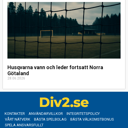
Husqvarna vann och leder fortsatt Norra
Götaland
28.06.2026
KONTAKTER
ANVÄNDARVILLKOR
INTEGRITETSPOLICY
VÅRT NÄTVERK
BÄSTA SPELBOLAG
BÄSTA VÄLKOMSTBONUS
SPELA ANSVARSFULLT