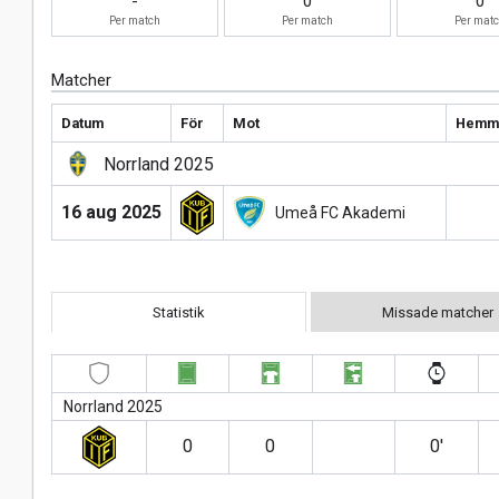
-
0
0
Per match
Per match
Per mat
Matcher
Datum
För
Mot
Hemma
Norrland 2025
16 aug 2025
Umeå FC Akademi
Statistik
Missade matcher
Norrland 2025
0
0
0′