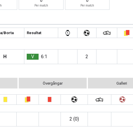
0
0
ch
Per match
Per match
/Borta
Resultat
H
V
6:1
2
Övergångar
Galleri
2 (0)