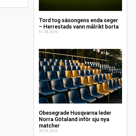
Tord tog säsongens enda seger
– Herrestads vann målrikt borta
01.08.2026
Obesegrade Husqvarna leder
Norra Götaland inför sju nya
matcher
30.06.2026