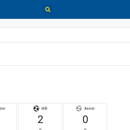
uter
Mål
Assist
2
0