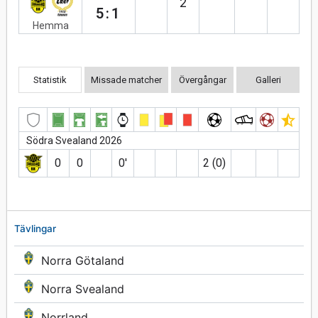
2
5:1
Hemma
Statistik
Missade matcher
Övergångar
Galleri
Södra Svealand 2026
0
0
0′
2 (0)
Tävlingar
Norra Götaland
Norra Svealand
Norrland