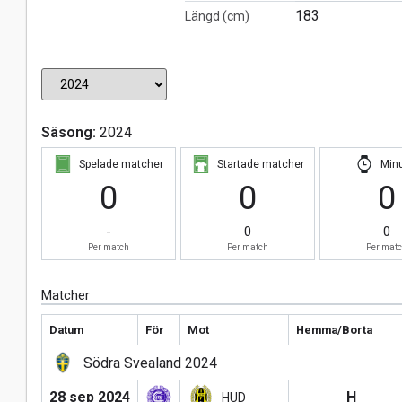
183
Längd (cm)
Säsong:
2024
Spelade matcher
Startade matcher
Min
0
0
0
-
0
0
Per match
Per match
Per mat
Matcher
Datum
För
Mot
Hemma/Borta
Södra Svealand 2024
28 sep 2024
H
HUD