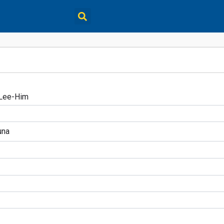
n Lee-Him
una