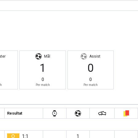
uter
Mål
Assist
1
0
0
0
ch
Per match
Per match
Resultat
O
1:1
1