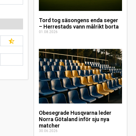
Tord tog säsongens enda seger
– Herrestads vann målrikt borta
01.08.2026
Obesegrade Husqvarna leder
Norra Götaland inför sju nya
matcher
30.06.2026