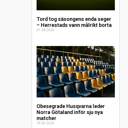
Tord tog säsongens enda seger
– Herrestads vann målrikt borta
01.08.2026
Obesegrade Husqvarna leder
Norra Götaland inför sju nya
matcher
30.06.2026