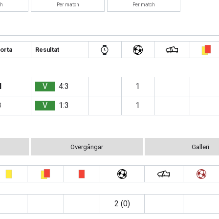
ch
Per match
Per match
orta
Resultat
H
V
4:3
1
B
V
1:3
1
Övergångar
Galleri
2 (0)