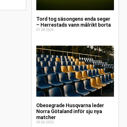
Tord tog säsongens enda seger
– Herrestads vann målrikt borta
01.08.2026
Obesegrade Husqvarna leder
Norra Götaland inför sju nya
matcher
30.06.2026