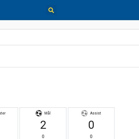
uter
Mål
Assist
2
0
0
0