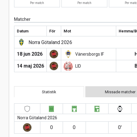
Per match
Per match
Per mat
Matcher
Datum
För
Mot
Hemma/B
Norra Götaland 2026
18 jun 2026
Vänersborgs IF
14 maj 2026
LID
Statistik
Missade matcher
Norra Götaland 2026
0
0
0′